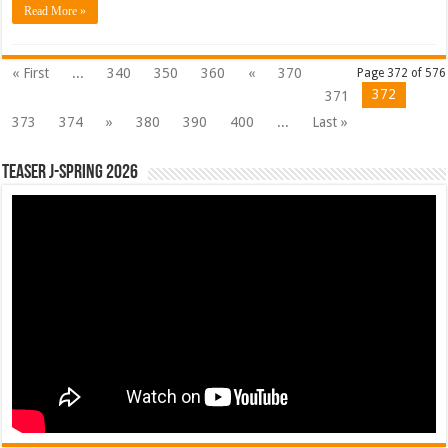
Read More »
« First
...
340
350
360
«
370
Page 372 of 576
372
371
373
374
»
380
390
400
...
Last »
Teaser J-Spring 2026