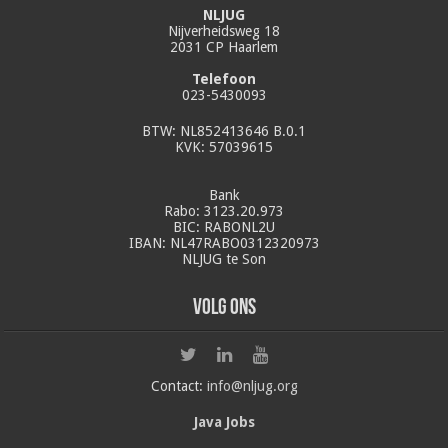
NLJUG
Nijverheidsweg 18
2031 CP Haarlem
Telefoon
023-5430093
BTW: NL852413646 B.0.1
KVK: 57039615
Bank
Rabo: 3123.20.973
BIC: RABONL2U
IBAN: NL47RABO0312320973
NLJUG te Son
Volg ons
Contact:
info@nljug.org
Java Jobs