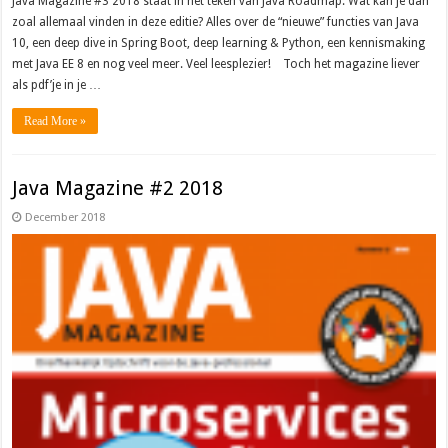
Java Magazine #3 2018 staat in het teken van Java Roadmap. Wat kan je dan
zoal allemaal vinden in deze editie? Alles over de “nieuwe” functies van Java
10, een deep dive in Spring Boot, deep learning & Python, een kennismaking
met Java EE 8 en nog veel meer. Veel leesplezier! Toch het magazine liever
als pdf’je in je …
Read More »
Java Magazine #2 2018
December 2018