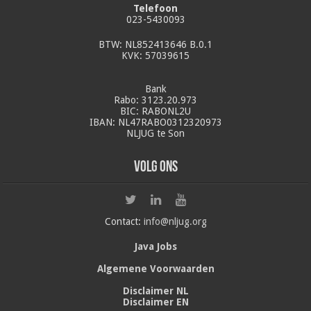
Telefoon
023-5430093
BTW: NL852413646 B.0.1
KVK: 57039615
Bank
Rabo: 3123.20.973
BIC: RABONL2U
IBAN: NL47RABO0312320973
NLJUG te Son
Volg ons
Contact:
info@nljug.org
Java Jobs
Algemene Voorwaarden
Disclaimer NL
Disclaimer EN