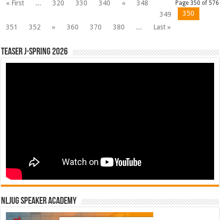
« First
...
320
330
340
«
348
Page 350 of 576
350
349
351
352
»
360
370
380
...
Last »
Teaser J-Spring 2026
NLJUG Speaker Academy