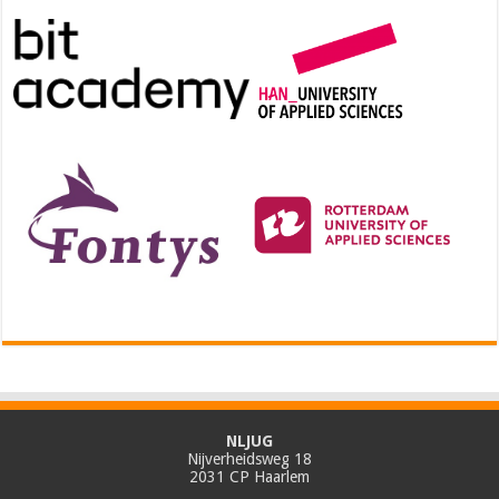
NLJUG
Nijverheidsweg 18
2031 CP Haarlem