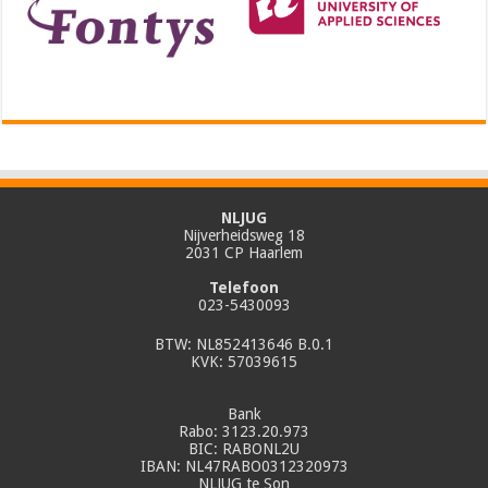
NLJUG
Nijverheidsweg 18
2031 CP Haarlem
Telefoon
023-5430093
BTW: NL852413646 B.0.1
KVK: 57039615
Bank
Rabo: 3123.20.973
BIC: RABONL2U
IBAN: NL47RABO0312320973
NLJUG te Son