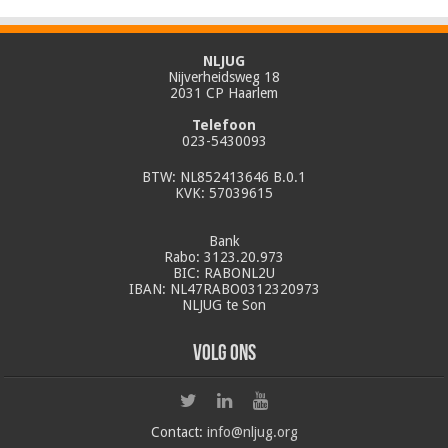
NLJUG
Nijverheidsweg 18
2031 CP Haarlem
Telefoon
023-5430093
BTW: NL852413646 B.0.1
KVK: 57039615
Bank
Rabo: 3123.20.973
BIC: RABONL2U
IBAN: NL47RABO0312320973
NLJUG te Son
Volg ons
Contact:
info@nljug.org