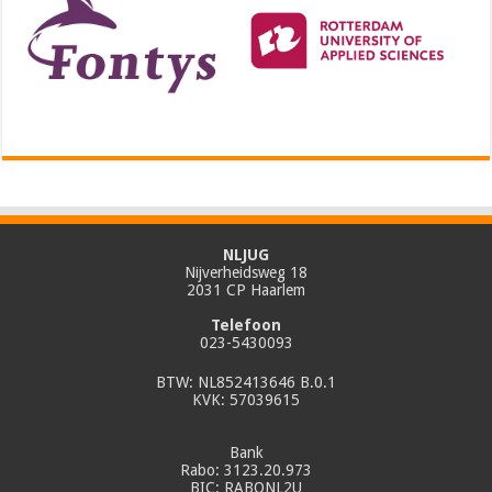
NLJUG
Nijverheidsweg 18
2031 CP Haarlem
Telefoon
023-5430093
BTW: NL852413646 B.0.1
KVK: 57039615
Bank
Rabo: 3123.20.973
BIC: RABONL2U