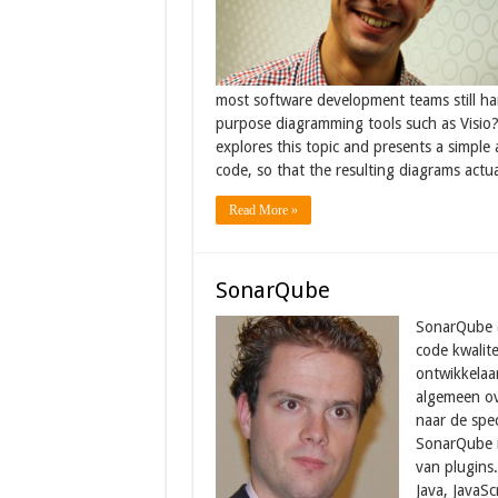
most software development teams still ha
purpose diagramming tools such as Visio? 
explores this topic and presents a simple
code, so that the resulting diagrams actua
Read More »
SonarQube
SonarQube (
code kwalit
ontwikkelaa
algemeen ov
naar de spec
SonarQube i
van plugins
Java, JavaS