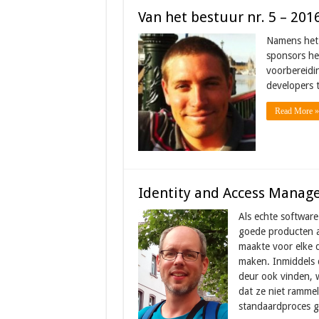
Van het bestuur nr. 5 – 201
Namens het 
sponsors he
voorbereidi
developers 
Read More »
Identity and Access Manag
Als echte softwar
goede producten a
maakte voor elke 
maken. Inmiddels
deur ook vinden, w
dat ze niet ramme
standaardproces ge