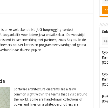
) is onze welbekende NL-JUG funprogging contest
Sub
 toegankelijk voor iedere Java ontwikkelaar. De wedstrijd
aniseerd in samenwerking met partners, zoals Sogeti. In de
Cyb
elnemers op API kennis en programmeervaardigheid getest
Kam
verband naar diverse prijzen.
[€5
Cyb
Kam
[€5
ode
Java
Software architecture diagrams are a fairly
[€4
common sight within the teams that I visit around
the world. Some are hand-drawn collections of
boxes and lines on a whiteboard, others are
Soft