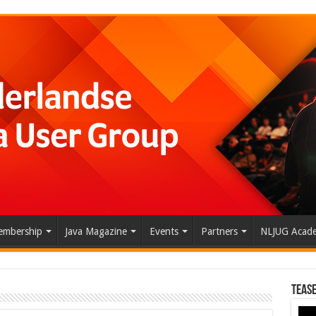
mbership
Java Magazine
Events
Partners
NLJUG Acad
Tease