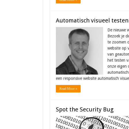
Automatisch visueel testen
De nieuwe w
Bezoek je de
te zoomen o
website op 
van geautom
het testen 
onze eigen o
automatisch 
een responsive website automatisch visue
Read More »
Spot the Security Bug