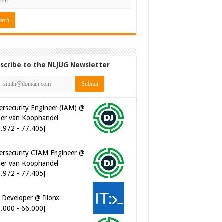
scribe to the NLJUG Newsletter
ersecurity Engineer (IAM) @
er van Koophandel
0.972 - 77.405]
ersecurity CIAM Engineer @
er van Koophandel
0.972 - 77.405]
 Developer @ Ilionx
2.000 - 66.000]
ware Architect @ Ilionx