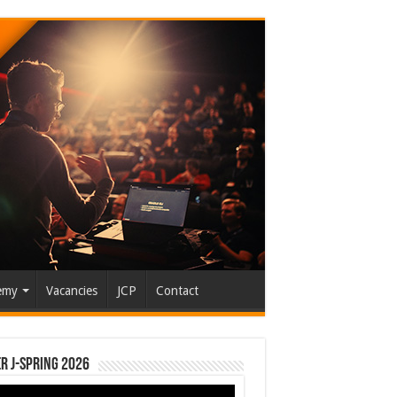
emy
Vacancies
JCP
Contact
r J-Spring 2026