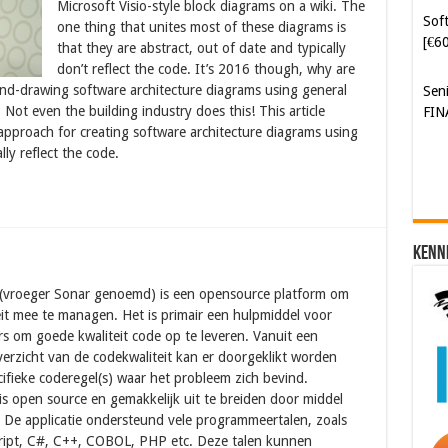
Microsoft Visio-style block diagrams on a wiki. The
[€6
one thing that unites most of these diagrams is
that they are abstract, out of date and typically
Sen
don’t reflect the code. It’s 2016 though, why are
FIN
nd-drawing software architecture diagrams using general
Not even the building industry does this! This article
 approach for creating software architecture diagrams using
lly reflect the code.
Kenn
vroeger Sonar genoemd) is een opensource platform om
eit mee te managen. Het is primair een hulpmiddel voor
rs om goede kwaliteit code op te leveren. Vanuit een
erzicht van de codekwaliteit kan er doorgeklikt worden
ifieke coderegel(s) waar het probleem zich bevind.
s open source en gemakkelijk uit te breiden door middel
. De applicatie ondersteund vele programmeertalen, zoals
cript, C#, C++, COBOL, PHP etc. Deze talen kunnen