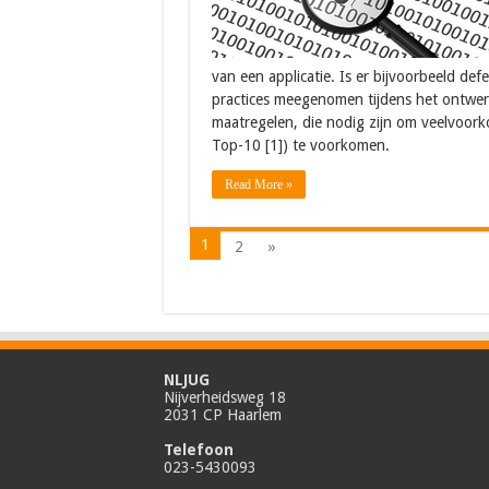
van een applicatie. Is er bijvoorbeeld de
practices meegenomen tijdens het ontwer
maatregelen, die nodig zijn om veelvoor
Top-10 [1]) te voorkomen.
Read More »
1
2
»
NLJUG
Nijverheidsweg 18
2031 CP Haarlem
Telefoon
023-5430093