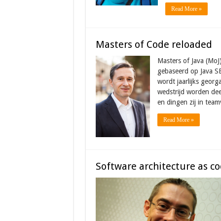
Read More »
Masters of Code reloaded
Masters of Java (MoJ
gebaseerd op Java SE,
wordt jaarlijks georg
wedstrijd worden de
en dingen zij in team
Read More »
Software architecture as c