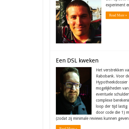
experiment e
Read More »
Een DSL kweken
Het verstrekken va
Rabobank. Voor de
Hypotheekdossier o
mogelijkheden van
eventuele schulden
complexe berekenin
loop der tijd las
door code die 1) m
(zodat zij minimale reviews kunnen geven
Read More »