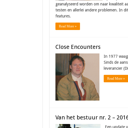
geanalyseerd worden om naar kwaliteit aa
testen en allerlei andere problemen. In d
features.
Read More »
Close Encounters
In 1977 waagd
Sinds de aans
leverancier (
Read More »
Van het bestuur nr. 2 – 201
Een update v