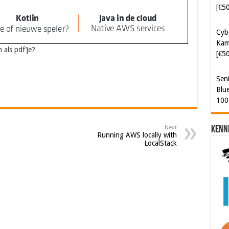
[€5
Cyb
Kam
 als pdf’je?
[€5
Sen
Blue
100
Next
Kenn
Running AWS locally with
LocalStack