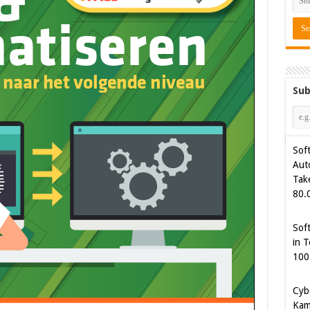
Sub
Sof
Aut
Tak
80.
Sof
in T
100
Cyb
Kam