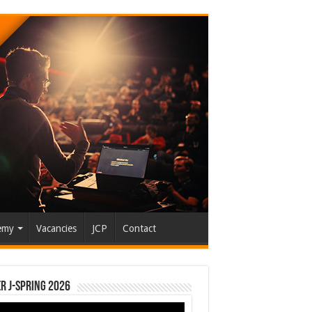
emy
Vacancies
JCP
Contact
r J-Spring 2026