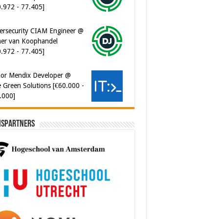
0.972 - 77.405]
ersecurity CIAM Engineer @
er van Koophandel
0.972 - 77.405]
ior Mendix Developer @
 Green Solutions [€60.000 -
.000]
ispartners