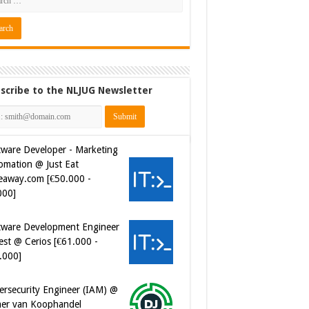
scribe to the NLJUG Newsletter
tware Developer - Marketing
omation @ Just Eat
eaway.com [€50.000 -
000]
tware Development Engineer
est @ Cerios [€61.000 -
.000]
ersecurity Engineer (IAM) @
er van Koophandel