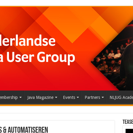
mbership
Java Magazine
Events
Partners
NLJUG Acad
Tease
ts & Automatiseren