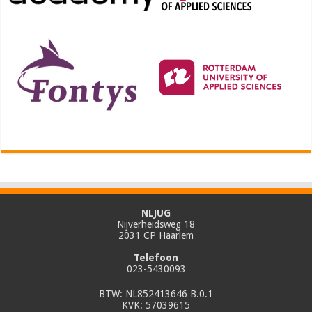
NLJUG
Nijverheidsweg 18
2031 CP Haarlem
Telefoon
023-5430093
BTW: NL852413646 B.0.1
KVK: 57039615