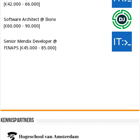
[€42.000 - 66.000]
Software Architect @ Ilionx
[€60.000 - 90.000]
Senior Mendix Developer @
FINAPS [€45.000 - 85.000]
Cybersecurity Engineer (IAM) @
Kamer van Koophandel
[€50.972 - 77.405]
Kennispartners