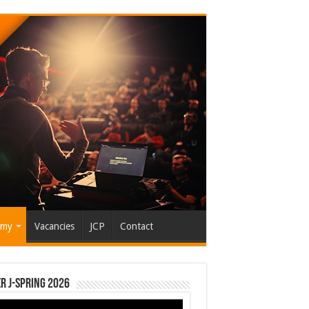
emy
Vacancies
JCP
Contact
r J-Spring 2026