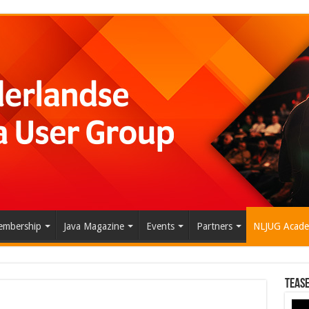
mbership
Java Magazine
Events
Partners
NLJUG Acad
Tease