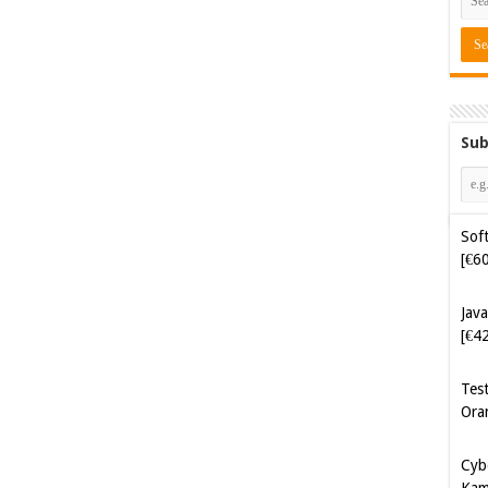
Sub
Soft
[€6
Java
[€4
Tes
Ora
Cyb
Kam