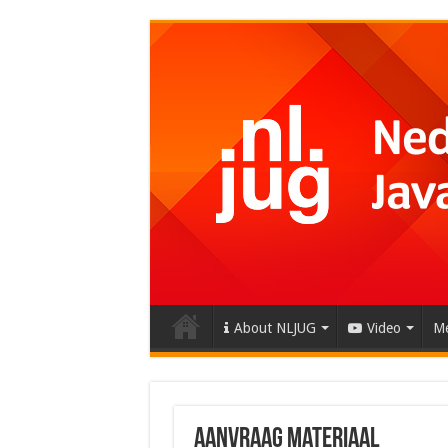
About NLJUG
Video
Me
Aanvraag materiaal