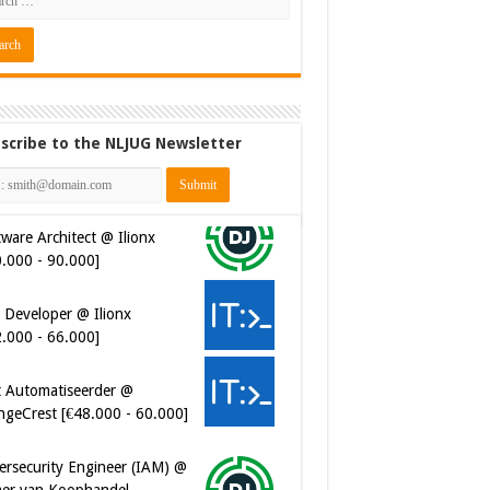
scribe to the NLJUG Newsletter
ware Architect @ Ilionx
0.000 - 90.000]
 Developer @ Ilionx
2.000 - 66.000]
t Automatiseerder @
ngeCrest [€48.000 - 60.000]
ersecurity Engineer (IAM) @
er van Koophandel