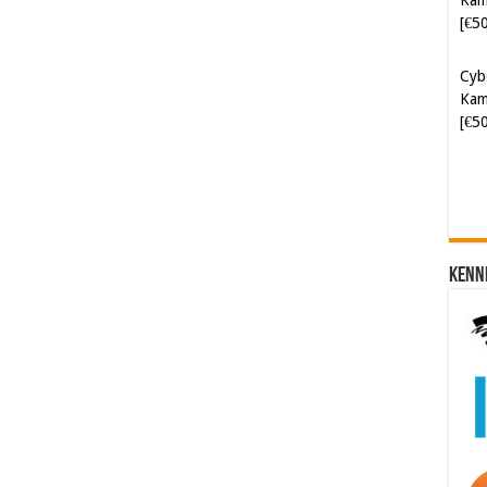
[€5
Cyb
Kam
[€5
Kenn