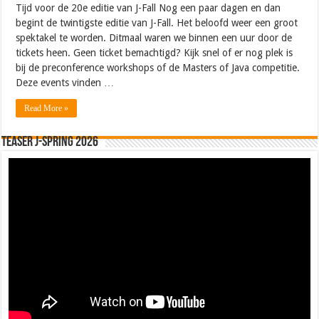
Tijd voor de 20e editie van J-Fall Nog een paar dagen en dan
begint de twintigste editie van J-Fall. Het beloofd weer een groot
spektakel te worden. Ditmaal waren we binnen een uur door de
tickets heen. Geen ticket bemachtigd? Kijk snel of er nog plek is
bij de preconference workshops of de Masters of Java competitie.
Deze events vinden …
Read More »
Teaser J-Spring 2026