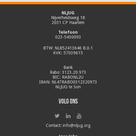
NLJUG
Nijverheidsweg 18
2031 CP Haarlem
Telefoon
023-5430093
BTW: NL852413646 B.0.1
KVK: 57039615
Bank
Rabo: 3123.20.973
BIC: RABONL2U
IBAN: NL47RABO0312320973
NLJUG te Son
Volg ons
Contact:
info@nljug.org