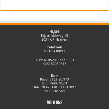
NLJUG
Nijverheidsweg 18
2031 CP Haarlem
Telefoon
023-5430093
BTW: NL852413646 B.0.1
KVK: 57039615
Bank
Rabo: 3123.20.973
BIC: RABONL2U
IBAN: NL47RABO0312320973
NLJUG te Son
Volg ons