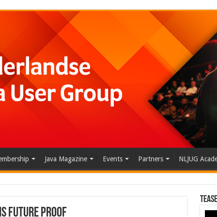
mbership
Java Magazine
Events
Partners
NLJUG Acad
Tease
 is future proof