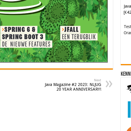
Java
[€4
Tes
Ora
Kenn
Next
Java Magazine #2 2023: NLJUG
20 YEAR ANNIVERSARY!