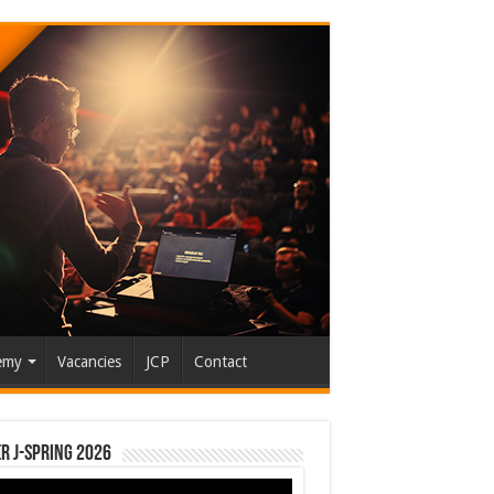
emy
Vacancies
JCP
Contact
r J-Spring 2026