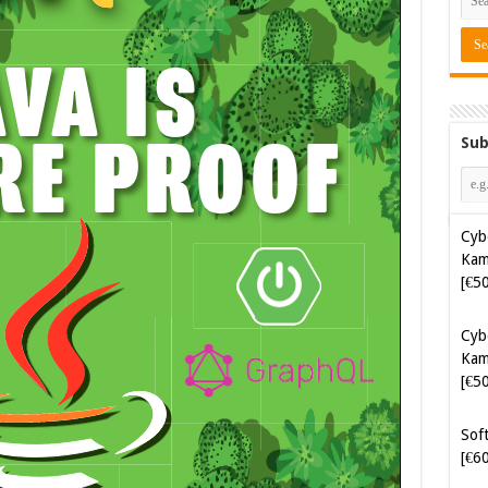
Sub
Cyb
Kam
[€5
Cyb
Kam
[€5
Soft
[€6