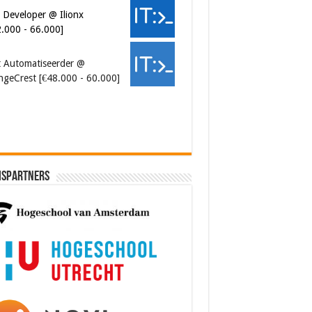
 Developer @ Ilionx
2.000 - 66.000]
t Automatiseerder @
ngeCrest [€48.000 - 60.000]
ispartners