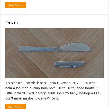
Read More »
Onzin
Als scholier luisterde ik naar Radio Luxembourg 208. "A-wop-
bom-a-loo-mop-a-lomp-bom-bom!! Tutti Frutti, good booty" ::
Little Richard. "Well be-bop-a-lula she's my baby, be-bop-a-lula I
don't mean maybe" :: Gene Vincent.
Read More »