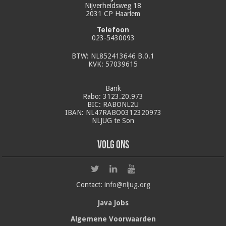
Nijverheidsweg 18
2031 CP Haarlem
Telefoon
023-5430093
BTW: NL852413646 B.0.1
KVK: 57039615
Bank
Rabo: 3123.20.973
BIC: RABONL2U
IBAN: NL47RABO0312320973
NLJUG te Son
Volg ons
Contact:
info@nljug.org
Java Jobs
Algemene Voorwaarden