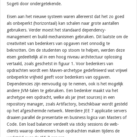
Sogeti door ondergetekende.
Eisen aan het nieuwe systeem waren allereerst dat het zo goed
als onbeperkt (horizontaal) kan schalen naar grote aantallen
gebruikers. Verder moest het standaard dependency-
management en build-mechanismen gebruiken. Dit laatste om de
creativiteit van bedenkers van opgaven niet onnodig te
beknotten. Om de studenten op stoom te helpen, werden deze
eisen gedeeltelijk al in een hoog niveau architectuur oplossing
vertaald, zoals geschetst in figuur 1. Voor bedenkers van
opdrachten wordt een Maven-archetype gedefinieerd wat vrijwel
onbeperkte vrijheid geeft voor bedenkers van opgaven.
Dependencies zijn eenvoudig op te nemen, ook is het mogelijk
andere JVM-talen te gebruiken. Een bedenker maakt via het
archetype een opdracht, welke als jar (met sources) in een
repository manager, zoals Artifactory, beschikbaar wordt gesteld
op het afgeschermde netwerk. Meerdere JEE 7 applicatie servers
draaien parallel de presentatie en business logica van Masters of
Code. Een load balancer verdeelt via sticky sessions de web-
clients waarop deelnemers hun opdrachten maken tijdens de