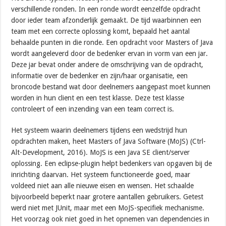
verschillende ronden. In een ronde wordt eenzelfde opdracht
door ieder team afzonderlijk gemaakt. De tijd waarbinnen een
team met een correcte oplossing komt, bepaald het aantal
behaalde punten in die ronde. Een opdracht voor Masters of Java
wordt aangeleverd door de bedenker ervan in vorm van een jar.
Deze jar bevat onder andere de omschrijving van de opdracht,
informatie over de bedenker en zijn/haar organisatie, een
broncode bestand wat door deelnemers aangepast moet kunnen
worden in hun client en een test klasse. Deze test klasse
controleert of een inzending van een team correct is.
Het systeem waarin deelnemers tijdens een wedstrijd hun
opdrachten maken, heet Masters of Java Software (MoJS) (Ctrl-
Alt-Development, 2016). MoJS is een Java SE client/server
oplossing. Een eclipse-plugin helpt bedenkers van opgaven bij de
inrichting daarvan. Het systeem functioneerde goed, maar
voldeed niet aan alle nieuwe eisen en wensen. Het schaalde
bijvoorbeeld beperkt naar grotere aantallen gebruikers. Getest
werd niet met JUnit, maar met een MoJS-specifiek mechanisme.
Het voorzag ook niet goed in het opnemen van dependencies in