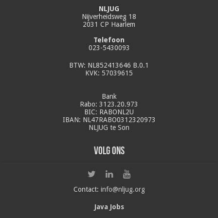
NLJUG
Nijverheidsweg 18
2031 CP Haarlem
Telefoon
023-5430093
BTW: NL852413646 B.0.1
KVK: 57039615
Bank
Rabo: 3123.20.973
BIC: RABONL2U
IBAN: NL47RABO0312320973
NLJUG te Son
Volg ons
Contact:
info@nljug.org
Java Jobs