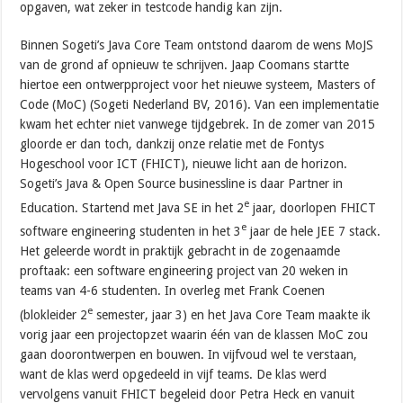
opgaven, wat zeker in testcode handig kan zijn.
Binnen Sogeti’s Java Core Team ontstond daarom de wens MoJS
van de grond af opnieuw te schrijven. Jaap Coomans startte
hiertoe een ontwerpproject voor het nieuwe systeem, Masters of
Code (MoC) (Sogeti Nederland BV, 2016). Van een implementatie
kwam het echter niet vanwege tijdgebrek. In de zomer van 2015
gloorde er dan toch, dankzij onze relatie met de Fontys
Hogeschool voor ICT (FHICT), nieuwe licht aan de horizon.
Sogeti’s Java & Open Source businessline is daar Partner in
e
Education. Startend met Java SE in het 2
jaar, doorlopen FHICT
e
software engineering studenten in het 3
jaar de hele JEE 7 stack.
Het geleerde wordt in praktijk gebracht in de zogenaamde
proftaak: een software engineering project van 20 weken in
teams van 4-6 studenten. In overleg met Frank Coenen
e
(blokleider 2
semester, jaar 3) en het Java Core Team maakte ik
vorig jaar een projectopzet waarin één van de klassen MoC zou
gaan doorontwerpen en bouwen. In vijfvoud wel te verstaan,
want de klas werd opgedeeld in vijf teams. De klas werd
vervolgens vanuit FHICT begeleid door Petra Heck en vanuit