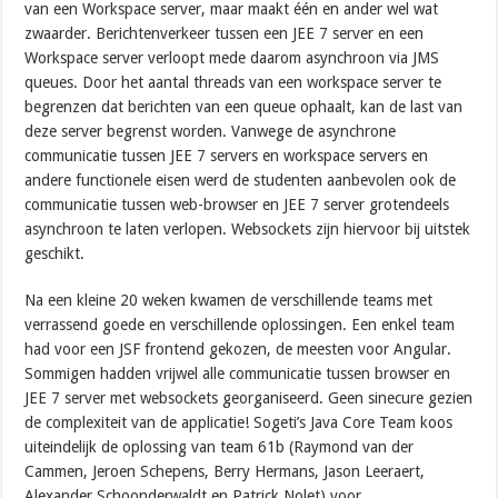
van een Workspace server, maar maakt één en ander wel wat
zwaarder. Berichtenverkeer tussen een JEE 7 server en een
Workspace server verloopt mede daarom asynchroon via JMS
queues. Door het aantal threads van een workspace server te
begrenzen dat berichten van een queue ophaalt, kan de last van
deze server begrenst worden. Vanwege de asynchrone
communicatie tussen JEE 7 servers en workspace servers en
andere functionele eisen werd de studenten aanbevolen ook de
communicatie tussen web-browser en JEE 7 server grotendeels
asynchroon te laten verlopen. Websockets zijn hiervoor bij uitstek
geschikt.
Na een kleine 20 weken kwamen de verschillende teams met
verrassend goede en verschillende oplossingen. Een enkel team
had voor een JSF frontend gekozen, de meesten voor Angular.
Sommigen hadden vrijwel alle communicatie tussen browser en
JEE 7 server met websockets georganiseerd. Geen sinecure gezien
de complexiteit van de applicatie! Sogeti’s Java Core Team koos
uiteindelijk de oplossing van team 61b (Raymond van der
Cammen, Jeroen Schepens, Berry Hermans, Jason Leeraert,
Alexander Schoonderwaldt en Patrick Nolet) voor