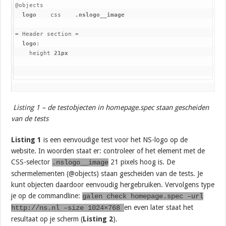
@objects

logo
    css    
.nslogo__image
= Header section =

logo
:

    height 
21px
Listing 1 – de testobjecten in homepage.spec staan gescheiden
van de tests
Listing 1
is een eenvoudige test voor het NS-logo op de
website. In woorden staat er: controleer of het element met de
CSS-selector
21 pixels hoog is. De
.nslogo__image
schermelementen (@objects) staan gescheiden van de tests. Je
kunt objecten daardoor eenvoudig hergebruiken. Vervolgens type
je op de commandline:
galen check homepage.spec –url
en even later staat het
http://ns.nl –size 1024×768
resultaat op je scherm (
Listing 2
).