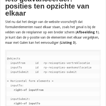
posities ten opzichte van
elkaar
Stel nu dat het design van de website voorschrijft dat
formulierelementen naast elkaar staan, zoals het geval is bij de
velden van de reisplanner op een breder scherm (
Afbeelding 1
).
Je kunt dan de y-positie van de elementen met elkaar vergelijken,
maar met Galen kan het eenvoudiger (
Listing 3
).
@objects

  inputFrom      id   rp-reisopties-vertreklocatie

  inputTo        id   rp-reisopties-aankomstlocatie

  inputSubmit    id   rp-reisopties-submit

= Horizontal form elements =

    right-of inputFrom
    right-of inputTo