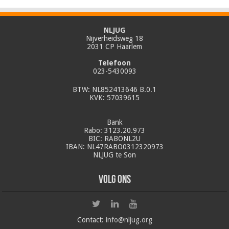
NLJUG
Nijverheidsweg 18
2031 CP Haarlem
Telefoon
023-5430093
BTW: NL852413646 B.0.1
KVK: 57039615
Bank
Rabo: 3123.20.973
BIC: RABONL2U
IBAN: NL47RABO0312320973
NLJUG te Son
Volg ons
Contact:
info@nljug.org