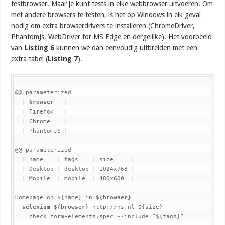
testbrowser. Maar je kunt tests in elke webbrowser uitvoeren. Om
met andere browsers te testen, is het op Windows in elk geval
nodig om extra browserdrivers te installeren (ChromeDriver,
PhantomJs, WebDriver for MS Edge en dergelijke). Het voorbeeld
van
Listing 6
kunnen we dan eenvoudig uitbreiden met een
extra tabel (
Listing 7
).
@@ parameterized

  | 
browser
   |

  | Firefox   |

  | Chrome    |

  | PhantomJS |

@@ parameterized

  | name    | tags    | size     |

  | Desktop | desktop | 1024x768 |

  | Mobile  | mobile  | 480x600  |

Homepage on ${name} in 
${browser}
selenium ${browser}
 http://ns.nl ${size}

    check form-elements.spec --include “${tags}”