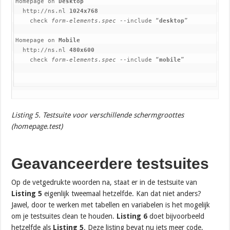
Homepage on 
Desktop
  http://ns.nl 
1024x768
    check 
form-elements.spec
 --include “
desktop
”

Homepage on 
Mobile
  http://ns.nl 
480x600
    check 
form-elements.spec
 --include “
mobile
”
Listing 5. Testsuite voor verschillende schermgroottes
(homepage.test)
Geavanceerdere testsuites
Op de vetgedrukte woorden na, staat er in de testsuite van
Listing 5
eigenlijk tweemaal hetzelfde. Kan dat niet anders?
Jawel, door te werken met tabellen en variabelen is het mogelijk
om je testsuites clean te houden.
Listing 6
doet bijvoorbeeld
hetzelfde als
Listing 5
. Deze listing bevat nu iets meer code,