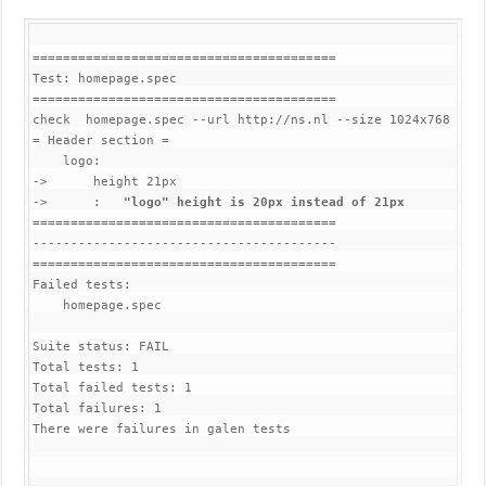
========================================

Test: homepage.spec

========================================

check  homepage.spec --url http://ns.nl --size 1024x768

= Header section =

    logo:

->      height 21px

->      :   
"logo" height is 20px instead of 21px
========================================

----------------------------------------

========================================

Failed tests:

    homepage.spec

Suite status: FAIL

Total tests: 1

Total failed tests: 1

Total failures: 1

There were failures in galen tests