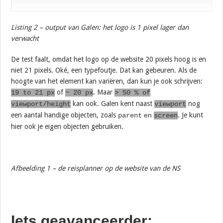
Listing 2 – output van Galen: het logo is 1 pixel lager dan
verwacht
De test faalt, omdat het logo op de website 20 pixels hoog is en
niet 21 pixels. Oké, een typefoutje. Dat kan gebeuren. Als de
hoogte van het element kan variëren, dan kun je ook schrijven:
of
. Maar
19 to 21 px
~ 20 px
> 50 % of
kan ook. Galen kent naast
nog
viewport/height
viewport
een aantal handige objecten, zoals
en
. Je kunt
parent
screen
hier ook je eigen objecten gebruiken.
Afbeelding 1 – de reisplanner op de website van de NS
Iets geavanceerder: