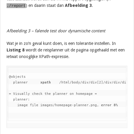
) en daarin staat dan
Afbeelding 3
.
./report
Afbeelding 3 – falende test door dynamische content
Wat je in zo’n geval kunt doen, is een tolerantie instellen. In
Listing 8
wordt de reisplanner uit de pagina opgehaald met een
ietwat onooglijke XPath-expressie.
@objects

  planner      
xpath
    /html/body/div/div[2]/div/div/div

= Visually check the planner on homepage =

  planner:

    image file images/homepage-planner.png, 
error 8%