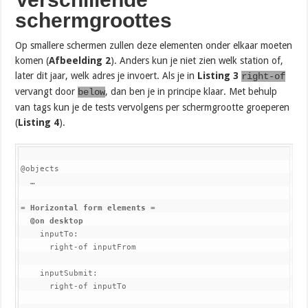
schermgroottes
Op smallere schermen zullen deze elementen onder elkaar moeten
komen (
Afbeelding 2
). Anders kun je niet zien welk station of,
later dit jaar, welk adres je invoert. Als je in
Listing 3
right-of
vervangt door
, dan ben je in principe klaar. Met behulp
below
van tags kun je de tests vervolgens per schermgrootte groeperen
(
Listing 4
).
@objects

  …

= Horizontal form elements =
@on desktop
    inputTo:

      right-of inputFrom

    inputSubmit:

      right-of inputTo
