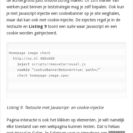
de achtergrond juist ondoorzichtig maken. Of zo’n manier van
werken past binnen je teststrategie mag je zelf bepalen. Ook kun
je met Javascript-injectie een cookiebanner op je site weghalen,
maar dat kan ook met cookie-injectie. De injecties regel je in de
testsuite en
Listing 9
toont een suite waar Javascript en een
cookie worden geïnjecteerd.
Homepage image check

  http://ns.nl 480x600

inject
 scripts/removeCarrousel.js

cookie
 “cookieBannerBeGone=true; path=/”

    check homepage-image.spec
Listing 9. Testsuite met Javascript- en cookie-injectie
Pagina-interactie is ook het klikken op elementen. Je wilt namelijk
elke toestand van een webpagina kunnen testen. Dat is helaas
niet triviaal in Galen. In Selenium voer je simpelweg een