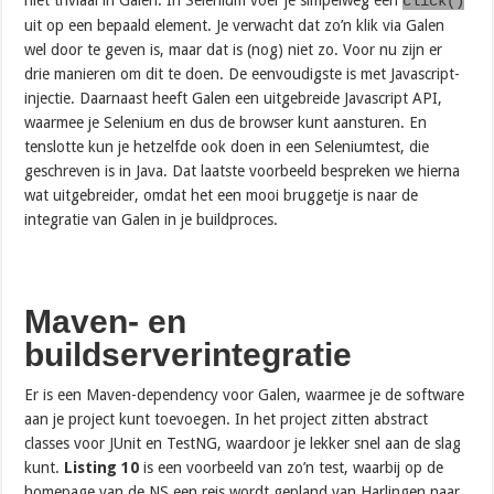
click()
uit op een bepaald element. Je verwacht dat zo’n klik via Galen
wel door te geven is, maar dat is (nog) niet zo. Voor nu zijn er
drie manieren om dit te doen. De eenvoudigste is met Javascript-
injectie. Daarnaast heeft Galen een uitgebreide Javascript API,
waarmee je Selenium en dus de browser kunt aansturen. En
tenslotte kun je hetzelfde ook doen in een Seleniumtest, die
geschreven is in Java. Dat laatste voorbeeld bespreken we hierna
wat uitgebreider, omdat het een mooi bruggetje is naar de
integratie van Galen in je buildproces.
Maven- en
buildserverintegratie
Er is een Maven-dependency voor Galen, waarmee je de software
aan je project kunt toevoegen. In het project zitten abstract
classes voor JUnit en TestNG, waardoor je lekker snel aan de slag
kunt.
Listing 10
is een voorbeeld van zo’n test, waarbij op de
homepage van de NS een reis wordt gepland van Harlingen naar