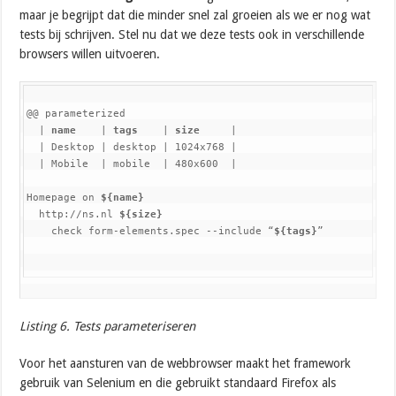
maar je begrijpt dat die minder snel zal groeien als we er nog wat
tests bij schrijven. Stel nu dat we deze tests ook in verschillende
browsers willen uitvoeren.
@@ parameterized

  | 
name
    | 
tags
    | 
size
     |

  | Desktop | desktop | 1024x768 |

  | Mobile  | mobile  | 480x600  |

Homepage on 
${name}
  http://ns.nl 
${size}
    check form-elements.spec --include “
${tags}
”
Listing 6. Tests parameteriseren
Voor het aansturen van de webbrowser maakt het framework
gebruik van Selenium en die gebruikt standaard Firefox als