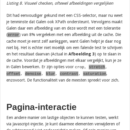
Listing 8. Visueel checken, oftewel afbeeldingen vergelijken
Dit had eenvoudiger gekund met een CSS-selector, maar nu weet
je tenminste dat Galen ook XPath ondersteunt. Vervolgens maakt
Galen daar een afbeelding van en deze wordt met een tolerantie
(
) van 8% vergeleken met een afbeelding uit de cache. Die
error
cache moet je eerst zelf aanleggen, want Galen helpt je daar nog
niet bij. Het is echter niet moeilijk om een falende test te schrijven
en het resultaat daarvan (Actual in
Afbeelding 3
) op te slaan in
de cache. Voordat je afbeeldingen met elkaar vergelijkt, kun je ze
in Galen bewerken. Er zijn opties voor
crop
,
stretch
,
,
offset
,
denoise
,
blur
,
contrast
,
saturation
enzovoort. De functionaliteit van de meesten spreekt voor zich.
Pagina-interactie
Een andere manier om lastige objecten te kunnen testen, werkt
via Javascript-injectie. Je kunt daarmee elementen verwijderen of