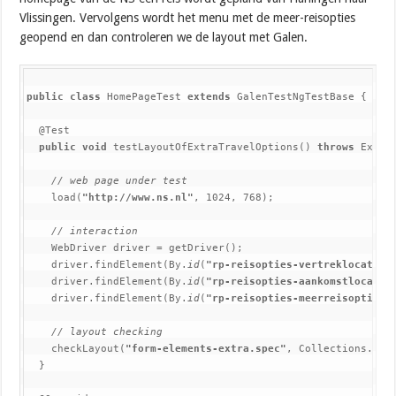
Vlissingen. Vervolgens wordt het menu met de meer-reisopties
geopend en dan controleren we de layout met Galen.
public class 
HomePageTest 
extends 
GalenTestNgTestBase {

  @Test

public void 
testLayoutOfExtraTravelOptions() 
throws 
Except
// web page under test
    load(
"http://www.ns.nl"
, 1024, 768);

// interaction
    WebDriver driver = getDriver();

    driver.findElement(By.
id
(
"rp-reisopties-vertreklocatie"
    driver.findElement(By.
id
(
"rp-reisopties-aankomstlocatie
    driver.findElement(By.
id
(
"rp-reisopties-meerreisopties"
// layout checking
    checkLayout(
"form-elements-extra.spec"
, Collections.
sin
  }
