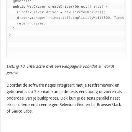
  @Override

public 
WebDriver createDriver(Object[] args) {

    FirefoxDriver driver = 
new 
FirefoxDriver();

    driver.manage().timeouts().implicitlyWait(500, TimeUnit
return 
driver;

  }

}
Listing 10. Interactie met een webpagina voordat er wordt
getest
Doordat de software netjes integreert met je testframework en
gebouwd is op Selenium kun je de tests eenvoudig uitvoeren als
onderdeel van je buildproces. Ook kun je de tests parallel naast
elkaar uitvoeren in een eigen Selenium Grid en bij BrowserStack
of Sauce Labs.