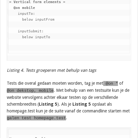
= Vertical form elements =
@on mobile
    inputTo:

      below inputFrom

    inputSubmit:

      below inputTo
Listing 4. Tests groeperen met behulp van tags
Tests die overal gedaan moeten worden, tag je met
of
@on *
. Met behulp van een testsuite kun je de
@on dekstop, mobile
website vervolgens achter elkaar testen op de verschillende
schermbreedtes (
Listing 5
). Als je
Listing 5
opslaat als
homepage.test kun je de suite vanaf de commandline starten met
.
galen test homepage.test