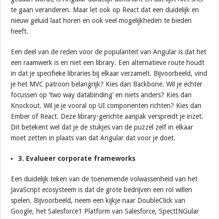
te gaan veranderen. Maar let ook op React dat een duidelijk en
nieuw geluid laat horen en ook veel mogelijkheden te bieden
heeft.
Een deel van de reden voor de populariteit van Angular is dat het
een raamwerk is en niet een library. Een alternatieve route houdt
in dat je specifieke libraries bij elkaar verzamelt. Bijvoorbeeld, vind
je het MVC patroon belangrijk? Kies dan Backbone. Wil je echter
focussen op ‘two way databinding’ en niets anders? Kies dan
Knockout. Wil je je vooral op UI componenten richten? Kies dan
Ember of React. Deze library-gerichte aanpak verspreidt je inzet.
Dit betekent wel dat je de stukjes van de puzzel zelf in elkaar
moet zetten in plaats van dat Angular dat voor je doet.
3. Evalueer corporate frameworks
Een duidelijk teken van de toenemende volwassenheid van het
JavaScript ecosysteem is dat de grote bedrijven een rol willen
spelen. Bijvoorbeeld, neem een kijkje naar DoubleClick van
Google, het Salesforce1 Platform van Salesforce, SpectINGular