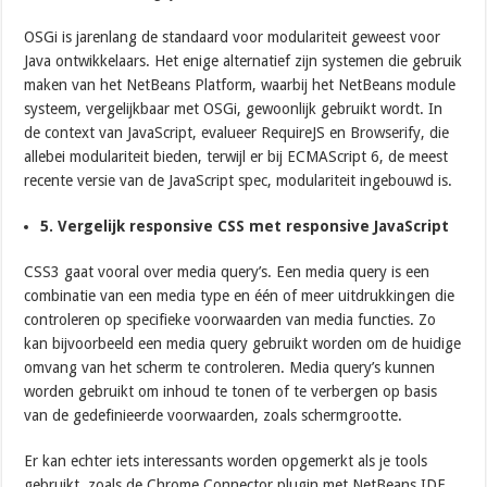
OSGi is jarenlang de standaard voor modulariteit geweest voor
Java ontwikkelaars. Het enige alternatief zijn systemen die gebruik
maken van het NetBeans Platform, waarbij het NetBeans module
systeem, vergelijkbaar met OSGi, gewoonlijk gebruikt wordt. In
de context van JavaScript, evalueer RequireJS en Browserify, die
allebei modulariteit bieden, terwijl er bij ECMAScript 6, de meest
recente versie van de JavaScript spec, modulariteit ingebouwd is.
5. Vergelijk responsive CSS met responsive JavaScript
CSS3 gaat vooral over media query’s. Een media query is een
combinatie van een media type en één of meer uitdrukkingen die
controleren op specifieke voorwaarden van media functies. Zo
kan bijvoorbeeld een media query gebruikt worden om de huidige
omvang van het scherm te controleren. Media query’s kunnen
worden gebruikt om inhoud te tonen of te verbergen op basis
van de gedefinieerde voorwaarden, zoals schermgrootte.
Er kan echter iets interessants worden opgemerkt als je tools
gebruikt, zoals de Chrome Connector plugin met NetBeans IDE.