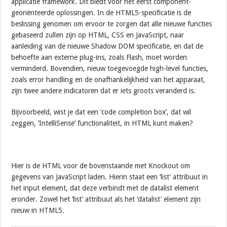
applicatie framework. Dit biedt voor het eerst component-
georiënteerde oplossingen. In de HTML5-specificatie is de
beslissing genomen om ervoor te zorgen dat alle nieuwe functies
gebaseerd zullen zijn op HTML, CSS en JavaScript, naar
aanleiding van de nieuwe Shadow DOM specificatie, en dat de
behoefte aan externe plug-ins, zoals Flash, moet worden
verminderd. Bovendien, nieuw toegevoegde high-level functies,
zoals error handling en de onafhankelijkheid van het apparaat,
zijn twee andere indicatoren dat er iets groots veranderd is.
Bijvoorbeeld, wist je dat een ‘code completion box’, dat wil
zeggen, ‘IntelliSense’ functionaliteit, in HTML kunt maken?
Hier is de HTML voor de bovenstaande met Knockout om
gegevens van JavaScript laden. Hierin staat een ‘list’ attribuut in
het input element, dat deze verbindt met de datalist element
eronder. Zowel het ‘list’ attribuut als het ‘datalist’ element zijn
nieuw in HTML5.