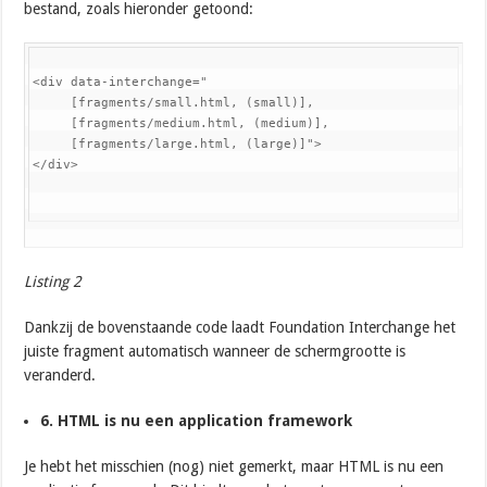
bestand, zoals hieronder getoond:
<div data-interchange="

     [fragments/small.html, (small)],

     [fragments/medium.html, (medium)],

     [fragments/large.html, (large)]">

</div>
Listing 2
Dankzij de bovenstaande code laadt Foundation Interchange het
juiste fragment automatisch wanneer de schermgrootte is
veranderd.
6. HTML is nu een application framework
Je hebt het misschien (nog) niet gemerkt, maar HTML is nu een