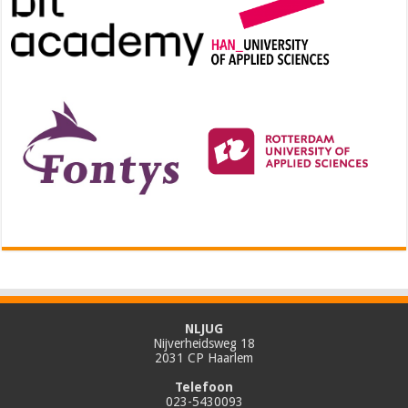
NLJUG
Nijverheidsweg 18
2031 CP Haarlem
Telefoon
023-5430093