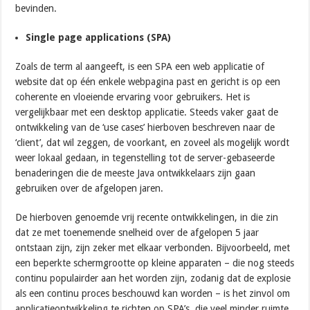
bevinden.
Single page applications (SPA)
Zoals de term al aangeeft, is een SPA een web applicatie of
website dat op één enkele webpagina past en gericht is op een
coherente en vloeiende ervaring voor gebruikers. Het is
vergelijkbaar met een desktop applicatie. Steeds vaker gaat de
ontwikkeling van de ‘use cases’ hierboven beschreven naar de
‘client’, dat wil zeggen, de voorkant, en zoveel als mogelijk wordt
weer lokaal gedaan, in tegenstelling tot de server-gebaseerde
benaderingen die de meeste Java ontwikkelaars zijn gaan
gebruiken over de afgelopen jaren.
De hierboven genoemde vrij recente ontwikkelingen, in die zin
dat ze met toenemende snelheid over de afgelopen 5 jaar
ontstaan zijn, zijn zeker met elkaar verbonden. Bijvoorbeeld, met
een beperkte schermgrootte op kleine apparaten – die nog steeds
continu populairder aan het worden zijn, zodanig dat de explosie
als een continu proces beschouwd kan worden – is het zinvol om
applicatieontwikkeling te richten op SPA’s, die veel minder ruimte