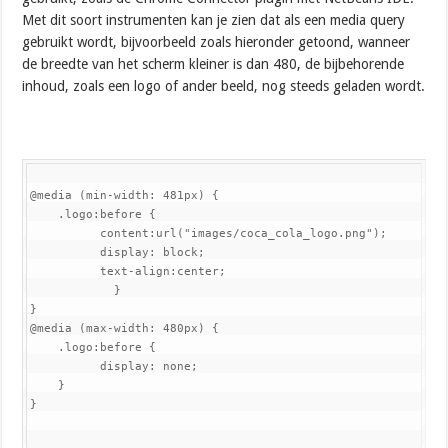
Met dit soort instrumenten kan je zien dat als een media query
gebruikt wordt, bijvoorbeeld zoals hieronder getoond, wanneer
de breedte van het scherm kleiner is dan 480, de bijbehorende
inhoud, zoals een logo of ander beeld, nog steeds geladen wordt.
@media (min-width: 481px) {

    .logo:before {

          content:url("images/coca_cola_logo.png");

          display: block;

          text-align:center;

            }

}

@media (max-width: 480px) {

    .logo:before {

          display: none;

    }

}