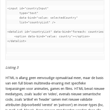
<input id="countryInput"

       type="text"

       data-bind="value: selectedCountry"

       list="countryList" />

<datalist id="countryList" data-bind="foreach: countries">

    <option data-bind="value: country"></option>

</datalist>
Listing 3
HTML is allang geen eenvoudige opmaaktaal meer, maar de basis
van een full blown multimedia-ervaring met specifieke
toepassingen voor animaties, games en films. HTML bevat nieuwe
mediatypes, zoals ‘audio’ en ‘video’, evenals nieuwe semantische
code, zoals ‘artikel’ en ‘header’ samen met nieuwe validatie
attributen (bijvoorbeeld ‘vereist’ en ‘patroon’) en invoer-types (bv,