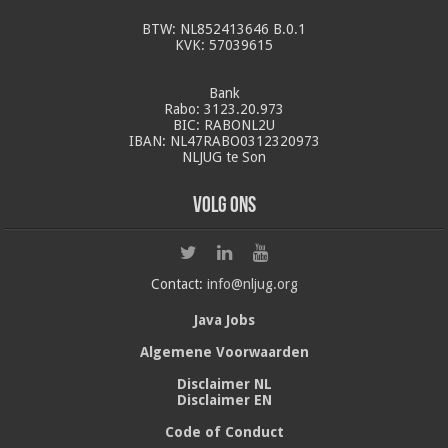
BTW: NL852413646 B.0.1
KVK: 57039615
Bank
Rabo: 3123.20.973
BIC: RABONL2U
IBAN: NL47RABO0312320973
NLJUG te Son
Volg ons
Contact:
info@nljug.org
Java Jobs
Algemene Voorwaarden
Disclaimer NL
Disclaimer EN
Code of Conduct