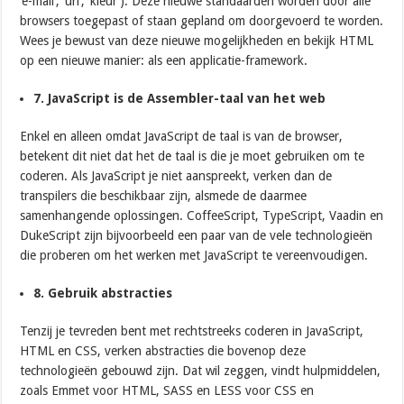
‘e-mail’, ‘url’, ‘kleur’). Deze nieuwe standaarden worden door alle
browsers toegepast of staan gepland om doorgevoerd te worden.
Wees je bewust van deze nieuwe mogelijkheden en bekijk HTML
op een nieuwe manier: als een applicatie-framework.
7. JavaScript is de Assembler-taal van het web
Enkel en alleen omdat JavaScript de taal is van de browser,
betekent dit niet dat het de taal is die je moet gebruiken om te
coderen. Als JavaScript je niet aanspreekt, verken dan de
transpilers die beschikbaar zijn, alsmede de daarmee
samenhangende oplossingen. CoffeeScript, TypeScript, Vaadin en
DukeScript zijn bijvoorbeeld een paar van de vele technologieën
die proberen om het werken met JavaScript te vereenvoudigen.
8. Gebruik abstracties
Tenzij je tevreden bent met rechtstreeks coderen in JavaScript,
HTML en CSS, verken abstracties die bovenop deze
technologieën gebouwd zijn. Dat wil zeggen, vindt hulpmiddelen,
zoals Emmet voor HTML, SASS en LESS voor CSS en