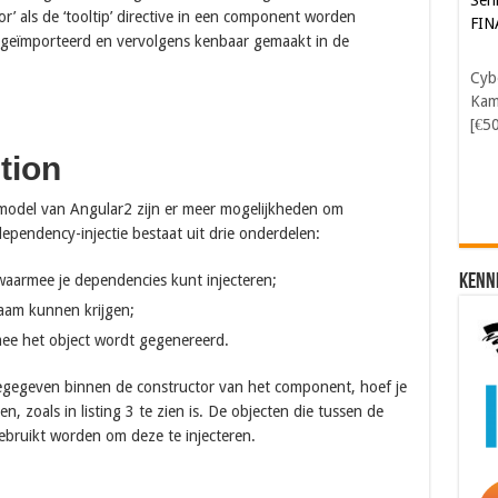
or’ als de ‘tooltip’ directive in een component worden
FIN
e geïmporteerd en vervolgens kenbaar gemaakt in de
Cyb
Kam
[€5
tion
model van Angular2 zijn er meer mogelijkheden om
pendency-injectie bestaat uit drie onderdelen:
Kenn
 waarmee je dependencies kunt injecteren;
aam kunnen krijgen;
ee het object wordt gegenereerd.
gegeven binnen de constructor van het component, hoef je
n, zoals in listing 3 te zien is. De objecten die tussen de
ebruikt worden om deze te injecteren.