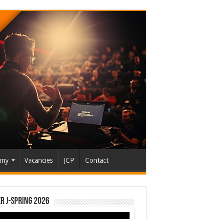
emy
Vacancies
JCP
Contact
r J-Spring 2026