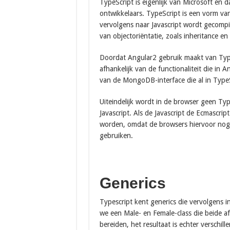
TypeScript is eigenlijk van Microsoft en 
ontwikkelaars. TypeScript is een vorm va
vervolgens naar Javascript wordt gecompi
van objectoriëntatie, zoals inheritance en
Doordat Angular2 gebruik maakt van TypeS
afhankelijk van de functionaliteit die in 
van de MongoDB-interface die al in TypeSc
Uiteindelijk wordt in de browser geen Ty
Javascript. Als de Javascript de Ecmascrip
worden, omdat de browsers hiervoor nog n
gebruiken.
Generics
Typescript kent generics die vervolgens i
we een Male- en Female-class die beide af
bereiden, het resultaat is echter verschill