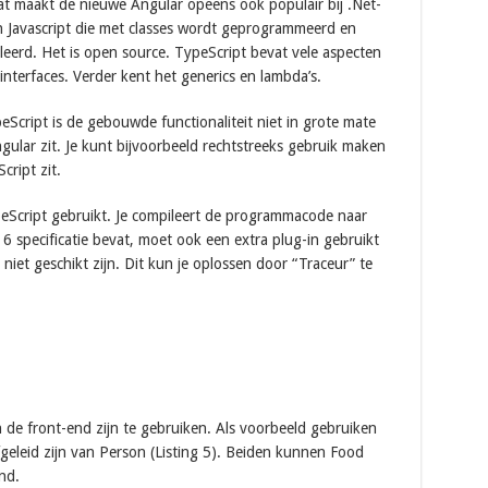
dat maakt de nieuwe Angular opeens ook populair bij .Net-
n Javascript die met classes wordt geprogrammeerd en
leerd. Het is open source. TypeScript bevat vele aspecten
 interfaces. Verder kent het generics en lambda’s.
cript is de gebouwde functionaliteit niet in grote mate
Angular zit. Je kunt bijvoorbeeld rechtstreeks gebruik maken
ript zit.
peScript gebruikt. Je compileert de programmacode naar
t 6 specificatie bevat, moet ook een extra plug-in gebruikt
iet geschikt zijn. Dit kun je oplossen door “Traceur” te
n de front-end zijn te gebruiken. Als voorbeeld gebruiken
geleid zijn van Person (Listing 5). Beiden kunnen Food
end.