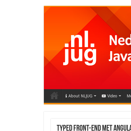
About NLJUG
Video
Me
Typed front-end met Angul