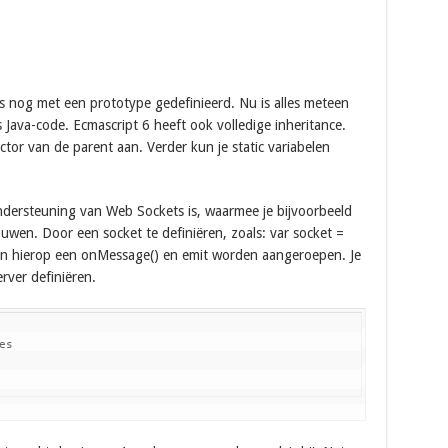
es nog met een prototype gedefinieerd. Nu is alles meteen
s Java-code. Ecmascript 6 heeft ook volledige inheritance.
tor van de parent aan. Verder kun je static variabelen
ndersteuning van Web Sockets is, waarmee je bijvoorbeeld
wen. Door een socket te definiëren, zoals: var socket =
an hierop een onMessage() en emit worden aangeroepen. Je
rver definiëren.
es