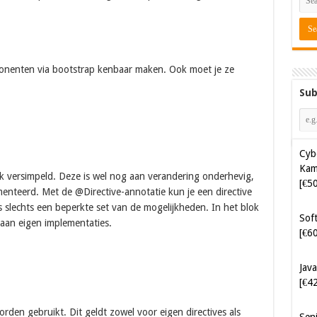
ponenten via bootstrap kenbaar maken. Ook moet je ze
Sub
Cyb
Kam
lijk versimpeld. Deze is wel nog aan verandering onderhevig,
[€5
ementeerd. Met de @Directive-annotatie kun je een directive
t is slechts een beperkte set van de mogelijkheden. In het blok
Soft
 aan eigen implementaties.
[€6
Java
[€4
den gebruikt. Dit geldt zowel voor eigen directives als
Sen