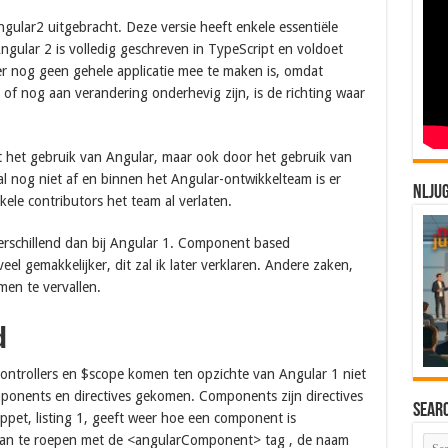
gular2 uitgebracht. Deze versie heeft enkele essentiële
ngular 2 is volledig geschreven in TypeScript en voldoet
er nog geen gehele applicatie mee te maken is, omdat
 of nog aan verandering onderhevig zijn, is de richting waar
t het gebruik van Angular, maar ook door het gebruik van
al nog niet af en binnen het Angular-ontwikkelteam is er
NLJU
kele contributors het team al verlaten.
erschillend dan bij Angular 1. Component based
el gemakkelijker, dit zal ik later verklaren. Andere zaken,
men te vervallen.
d
ontrollers en $scope komen ten opzichte van Angular 1 niet
mponents en directives gekomen. Components zijn directives
Sear
pet, listing 1, geeft weer hoe een component is
an te roepen met de <angularComponent> tag , de naam