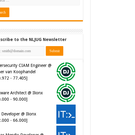
scribe to the NLJUG Newsletter
ersecurity CIAM Engineer @
er van Koophandel
0.972 - 77.405]
ware Architect @ Ilionx
0.000 - 90.000]
 Developer @ Ilionx
2.000 - 66.000]
ior Mendix Developer @