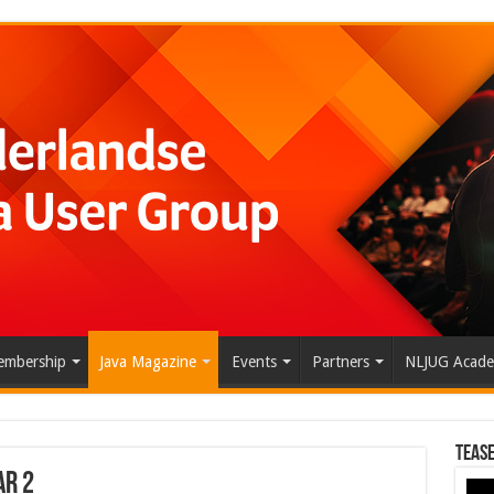
mbership
Java Magazine
Events
Partners
NLJUG Acad
Tease
ar 2