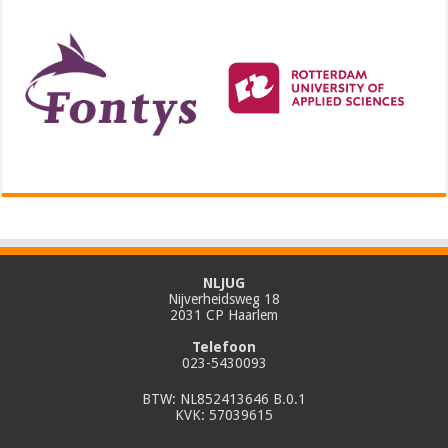
NLJUG
Nijverheidsweg 18
2031 CP Haarlem
Telefoon
023-5430093
BTW: NL852413646 B.0.1
KVK: 57039615