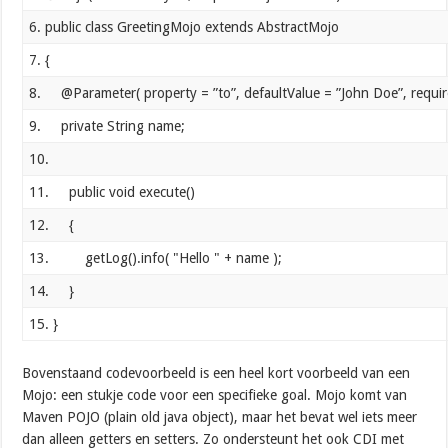
6. public class GreetingMojo extends AbstractMojo
7. {
8. @Parameter( property = ”to”, defaultValue = ”John Doe”, requir
9. private String name;
10.
11. public void execute()
12. {
13. getLog().info( "Hello " + name );
14. }
15. }
Bovenstaand codevoorbeeld is een heel kort voorbeeld van een
Mojo: een stukje code voor een specifieke goal. Mojo komt van
Maven POJO (plain old java object), maar het bevat wel iets meer
dan alleen getters en setters. Zo ondersteunt het ook CDI met