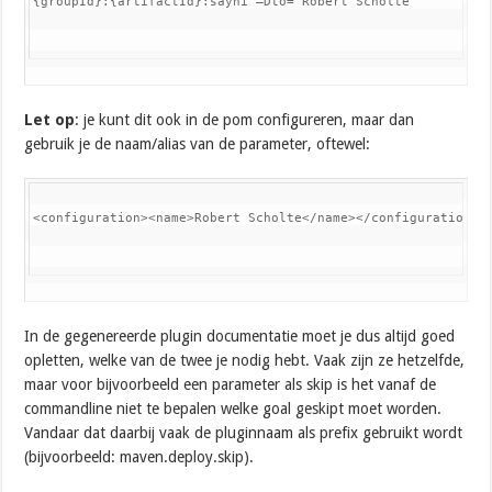
{groupId}:{artifactId}:sayhi –Dto=”Robert Scholte”
Let op
: je kunt dit ook in de pom configureren, maar dan
gebruik je de naam/alias van de parameter, oftewel:
<configuration><name>Robert Scholte</name></configuration>
In de gegenereerde plugin documentatie moet je dus altijd goed
opletten, welke van de twee je nodig hebt. Vaak zijn ze hetzelfde,
maar voor bijvoorbeeld een parameter als skip is het vanaf de
commandline niet te bepalen welke goal geskipt moet worden.
Vandaar dat daarbij vaak de pluginnaam als prefix gebruikt wordt
(bijvoorbeeld: maven.deploy.skip).