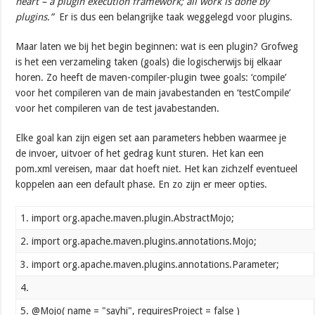
heart – a plugin execution framework; all work is done by
plugins.”
Er is dus een belangrijke taak weggelegd voor plugins.
Maar laten we bij het begin beginnen: wat is een plugin? Grofweg
is het een verzameling taken (goals) die logischerwijs bij elkaar
horen. Zo heeft de maven-compiler-plugin twee goals: ‘compile’
voor het compileren van de main javabestanden en ‘testCompile’
voor het compileren van de test javabestanden.
Elke goal kan zijn eigen set aan parameters hebben waarmee je
de invoer, uitvoer of het gedrag kunt sturen. Het kan een
pom.xml vereisen, maar dat hoeft niet. Het kan zichzelf eventueel
koppelen aan een default phase. En zo zijn er meer opties.
1. import org.apache.maven.plugin.AbstractMojo;
2. import org.apache.maven.plugins.annotations.Mojo;
3. import org.apache.maven.plugins.annotations.Parameter;
4.
5. @Mojo( name = "sayhi", requiresProject = false )