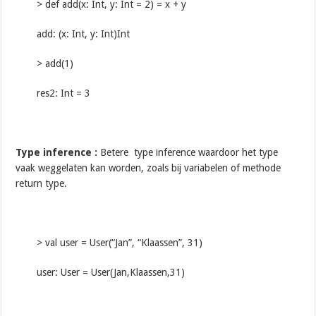
> def add(x: Int, y: Int = 2) = x + y
add: (x: Int, y: Int)Int
> add(1)
res2: Int = 3
Type inference
:
Betere type inference waardoor het type
vaak weggelaten kan worden, zoals bij variabelen of methode
return type.
> val user = User(“Jan”, “Klaassen”, 31)
user: User = User(Jan,Klaassen,31)