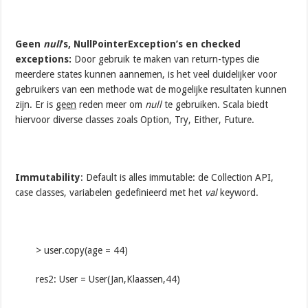
Geen
null
’s, NullPointerException’s en checked
exceptions:
Door gebruik te maken van return-types die
meerdere states kunnen aannemen, is het veel duidelijker voor
gebruikers van een methode wat de mogelijke resultaten kunnen
zijn. Er is
geen
reden meer om
null
te gebruiken. Scala biedt
hiervoor diverse classes zoals Option, Try, Either, Future.
Immutability
: Default is alles immutable: de Collection API,
case classes, variabelen gedefinieerd met het
val
keyword.
> user.copy(age = 44)
res2: User = User(Jan,Klaassen,44)