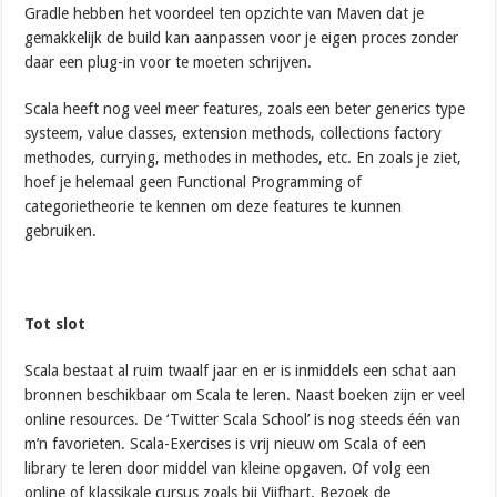
Gradle hebben het voordeel ten opzichte van Maven dat je
gemakkelijk de build kan aanpassen voor je eigen proces zonder
daar een plug-in voor te moeten schrijven.
Scala heeft nog veel meer features, zoals een beter generics type
systeem, value classes, extension methods, collections factory
methodes, currying, methodes in methodes, etc. En zoals je ziet,
hoef je helemaal geen Functional Programming of
categorietheorie te kennen om deze features te kunnen
gebruiken.
Tot slot
Scala bestaat al ruim twaalf jaar en er is inmiddels een schat aan
bronnen beschikbaar om Scala te leren. Naast boeken zijn er veel
online resources. De ‘Twitter Scala School’ is nog steeds één van
m’n favorieten. Scala-Exercises is vrij nieuw om Scala of een
library te leren door middel van kleine opgaven. Of volg een
online of klassikale cursus zoals bij Vijfhart. Bezoek de