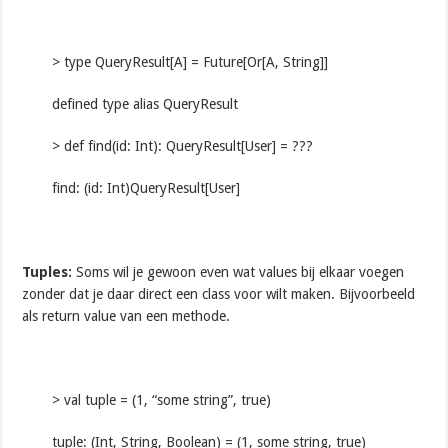
> type QueryResult[A] = Future[Or[A, String]]
defined type alias QueryResult
> def find(id: Int): QueryResult[User] = ???
find: (id: Int)QueryResult[User]
Tuples:
Soms wil je gewoon even wat values bij elkaar voegen
zonder dat je daar direct een class voor wilt maken. Bijvoorbeeld
als return value van een methode.
> val tuple = (1, “some string”, true)
tuple: (Int, String, Boolean) = (1, some string, true)