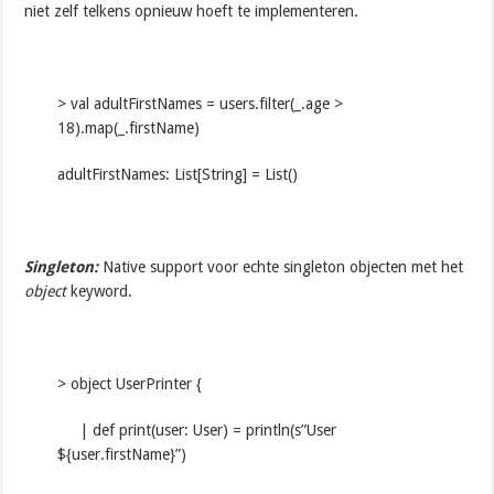
niet zelf telkens opnieuw hoeft te implementeren.
> val adultFirstNames = users.filter(_.age >
18).map(_.firstName)
adultFirstNames: List[String] = List()
Singleton:
Native support voor echte singleton objecten met het
object
keyword.
> object UserPrinter {
| def print(user: User) = println(s”User
${user.firstName}”)