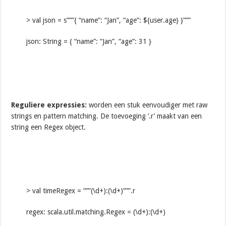
> val json = s”””{ “name”: “Jan”, “age”: ${user.age} }”””
json: String = { “name”: “Jan”, “age”: 31 }
Reguliere expressies:
worden een stuk eenvoudiger met raw
strings en pattern matching. De toevoeging ‘.r’ maakt van een
string een Regex object.
> val timeRegex = “””(\d+):(\d+)”””.r
regex: scala.util.matching.Regex = (\d+):(\d+)