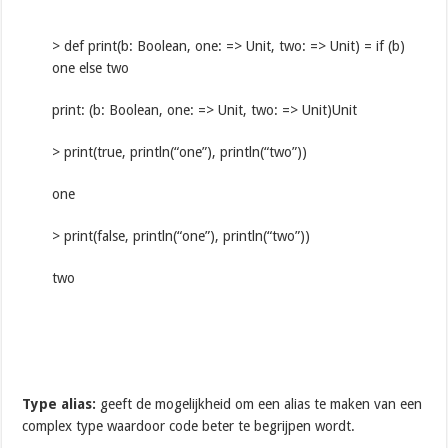
> def print(b: Boolean, one: => Unit, two: => Unit) = if (b)
one else two
print: (b: Boolean, one: => Unit, two: => Unit)Unit
> print(true, println(“one”), println(“two”))
one
> print(false, println(“one”), println(“two”))
two
Type alias:
geeft de mogelijkheid om een alias te maken van een
complex type waardoor code beter te begrijpen wordt.