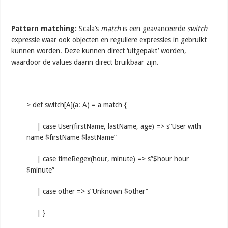
Pattern matching:
Scala’s
match
is een geavanceerde
switch
expressie waar ook objecten en reguliere expressies in gebruikt
kunnen worden. Deze kunnen direct ‘uitgepakt’ worden,
waardoor de values daarin direct bruikbaar zijn.
> def switch[A](a: A) = a match {
| case User(firstName, lastName, age) => s”User with
name $firstName $lastName”
| case timeRegex(hour, minute) => s”$hour hour
$minute”
| case other => s”Unknown $other”
| }