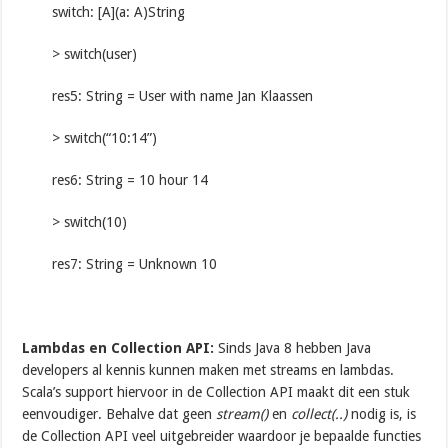
switch: [A](a: A)String
> switch(user)
res5: String = User with name Jan Klaassen
> switch(“10:14”)
res6: String = 10 hour 14
> switch(10)
res7: String = Unknown 10
Lambdas en Collection API:
Sinds Java 8 hebben Java
developers al kennis kunnen maken met streams en lambdas.
Scala’s support hiervoor in de Collection API maakt dit een stuk
eenvoudiger. Behalve dat geen
stream()
en
collect(..)
nodig is, is
de Collection API veel uitgebreider waardoor je bepaalde functies