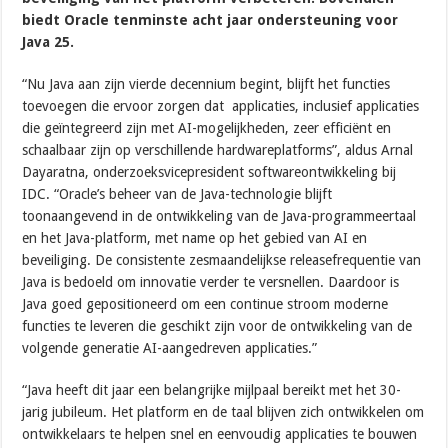
biedt Oracle tenminste acht jaar ondersteuning voor
Java 25.
“Nu Java aan zijn vierde decennium begint, blijft het functies
toevoegen die ervoor zorgen dat applicaties, inclusief applicaties
die geïntegreerd zijn met AI-mogelijkheden, zeer efficiënt en
schaalbaar zijn op verschillende hardwareplatforms”, aldus Arnal
Dayaratna, onderzoeksvicepresident softwareontwikkeling bij
IDC. “Oracle’s beheer van de Java-technologie blijft
toonaangevend in de ontwikkeling van de Java-programmeertaal
en het Java-platform, met name op het gebied van AI en
beveiliging. De consistente zesmaandelijkse releasefrequentie van
Java is bedoeld om innovatie verder te versnellen. Daardoor is
Java goed gepositioneerd om een continue stroom moderne
functies te leveren die geschikt zijn voor de ontwikkeling van de
volgende generatie AI-aangedreven applicaties.”
“Java heeft dit jaar een belangrijke mijlpaal bereikt met het 30-
jarig jubileum. Het platform en de taal blijven zich ontwikkelen om
ontwikkelaars te helpen snel en eenvoudig applicaties te bouwen