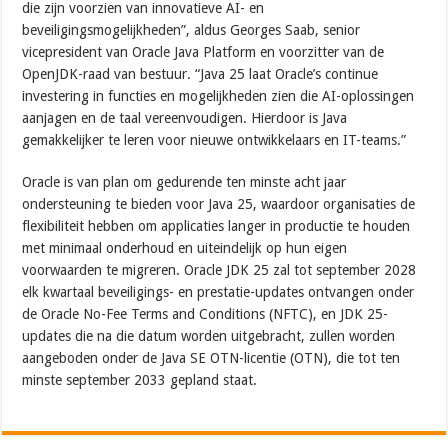
die zijn voorzien van innovatieve AI- en
beveiligingsmogelijkheden”, aldus Georges Saab, senior
vicepresident van Oracle Java Platform en voorzitter van de
OpenJDK-raad van bestuur. “Java 25 laat Oracle’s continue
investering in functies en mogelijkheden zien die AI-oplossingen
aanjagen en de taal vereenvoudigen. Hierdoor is Java
gemakkelijker te leren voor nieuwe ontwikkelaars en IT-teams.”
Oracle is van plan om gedurende ten minste acht jaar
ondersteuning te bieden voor Java 25, waardoor organisaties de
flexibiliteit hebben om applicaties langer in productie te houden
met minimaal onderhoud en uiteindelijk op hun eigen
voorwaarden te migreren. Oracle JDK 25 zal tot september 2028
elk kwartaal beveiligings- en prestatie-updates ontvangen onder
de Oracle No-Fee Terms and Conditions (NFTC), en JDK 25-
updates die na die datum worden uitgebracht, zullen worden
aangeboden onder de Java SE OTN-licentie (OTN), die tot ten
minste september 2033 gepland staat.