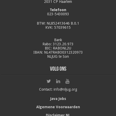
2031 CP Haarlem
Telefoon
023-5430093
BTW: NL852413646 B.0.1
KVK: 57039615
Bank
Rabo: 3123.20.973
BIC: RABONL2U
IBAN: NL47RABO0312320973
NLJUG te Son
Volg ons
Contact:
info@nljug.org
Java Jobs
Algemene Voorwaarden
Disclaimer NL