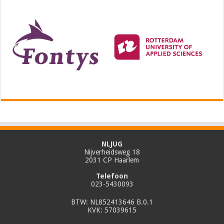
NLJUG
Nijverheidsweg 18
2031 CP Haarlem
Telefoon
023-5430093
BTW: NL852413646 B.0.1
KVK: 57039615