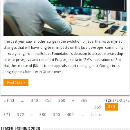
The past year saw another surge in the evolution of Java, thanks to myriad
changes that will have long-term impacts on the Java developer community
— everything from the Eclipse Foundation’s decision to accept stewardship
of enterprise Java and rename it Eclipse Jakarta to IBM’s acquisition of Red
Hat, the release of JDK 11 to the appeals court rulingagainst Google in its
long-running battle with Oracle over …
Read More »
« First
...
340
350
360
«
368
Page 370 of 576
370
369
371
372
»
380
390
400
...
Last »
Teaser J-Spring 2026