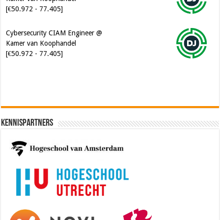
Kamer van Koophandel
[€50.972 - 77.405]
Software Architect @ Ilionx
[€60.000 - 90.000]
Kennispartners