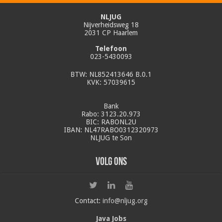
NLJUG
Nijverheidsweg 18
2031 CP Haarlem
Telefoon
023-5430093
BTW: NL852413646 B.0.1
KVK: 57039615
Bank
Rabo: 3123.20.973
BIC: RABONL2U
IBAN: NL47RABO0312320973
NLJUG te Son
Volg ons
Contact:
info@nljug.org
Java Jobs