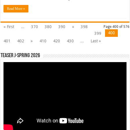
Read More »
« First
...
370
380
390
«
398
Page 400 of 576
400
399
401
402
»
410
420
430
...
Last »
Teaser J-Spring 2026