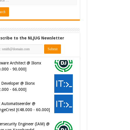
scribe to the NLJUG Newsletter
ware Architect @ Ilionx
0.000 - 90.000]
 Developer @ Ilionx
2.000 - 66.000]
t Automatiseerder @
ngeCrest [€48.000 - 60.000]
ersecurity Engineer (IAM) @
er van Koophandel
0.972 - 77.405]