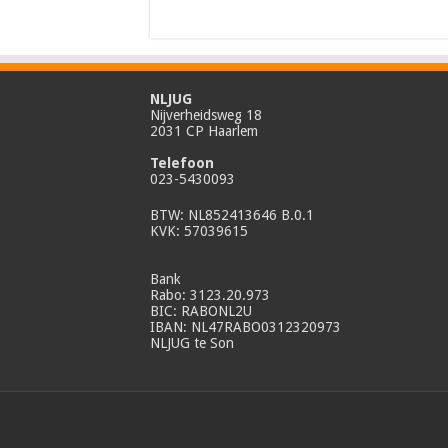
NLJUG
Nijverheidsweg 18
2031 CP Haarlem
Telefoon
023-5430093
BTW: NL852413646 B.0.1
KVK: 57039615
Bank
Rabo: 3123.20.973
BIC: RABONL2U
IBAN: NL47RABO0312320973
NLJUG te Son