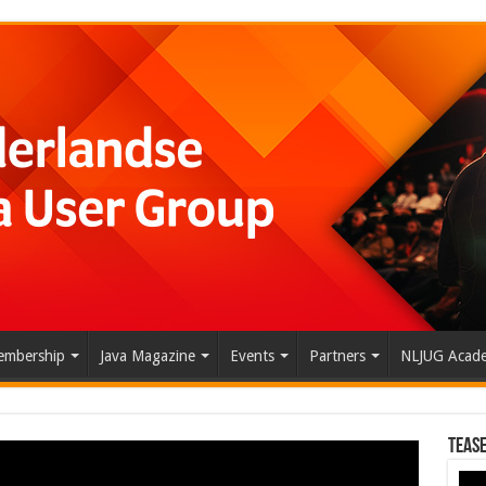
mbership
Java Magazine
Events
Partners
NLJUG Acad
Tease