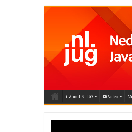
About NLJUG
Video
Me