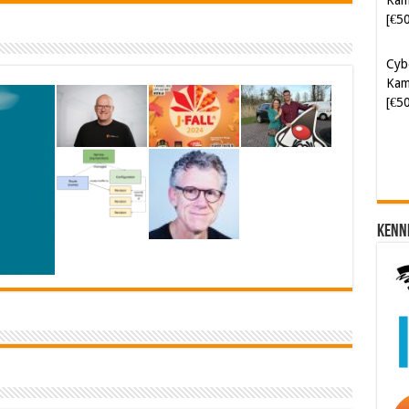
Cyb
Kam
[€5
Kenn