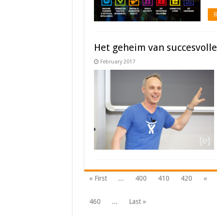
R
Het geheim van succesvoll
February 2017
« First
...
400
410
420
«
460
...
Last »