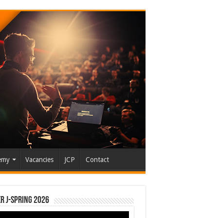
emy
Vacancies
JCP
Contact
r J-Spring 2026