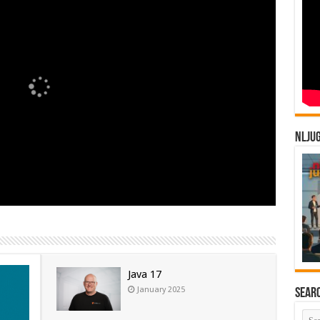
NLJU
Java 17
January 2025
Sear