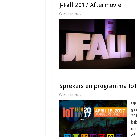
J-Fall 2017 Aftermovie
March 2017
Sprekers en programma IoT
March 2017
Op 
gaa
201
bek
nat
of 