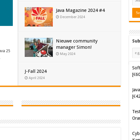
Java Magazine 2024 #4
December 2024
Nieuwe community
Sub
manager Simon!
ava 25
May 2024
Soft
…
[€6
J-Fall 2024
Java
April 2024
[€4
Tes
Ora
Cyb
Kam
[€5