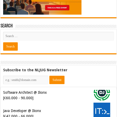
Search
Subscribe to the NLJUG Newsletter
Java Developer @ Ilionx
[€42.000 - 66.000]
Senior Mendix Developer @
FINAPS [€45.000 - 85.000]