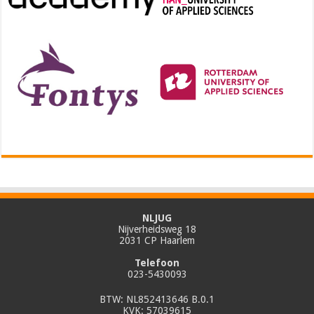
NLJUG
Nijverheidsweg 18
2031 CP Haarlem
Telefoon
023-5430093
BTW: NL852413646 B.0.1
KVK: 57039615