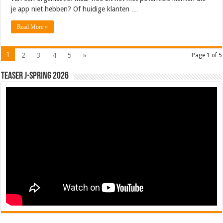
je app niet hebben? Of huidige klanten …
Read More »
1
2
3
4
5
»
Page 1 of 5
Teaser J-Spring 2026