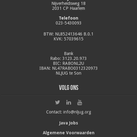
Nijverheidsweg 18
2031 CP Haarlem
Telefoon
023-5430093
BTW: NL852413646 B.0.1
KVK: 57039615
Bank
Rabo: 3123.20.973
BIC: RABONL2U
IBAN: NL47RABO0312320973
NLJUG te Son
Volg ons
Contact:
info@nljug.org
Java Jobs
Algemene Voorwaarden