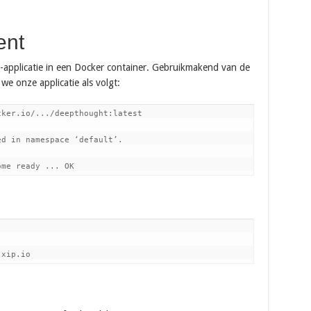
ent
-applicatie in een Docker container. Gebruikmakend van de
e onze applicatie als volgt:
ker.io/.../deepthought:latest

d in namespace ‘default’.

ome ready ... OK
.xip.io