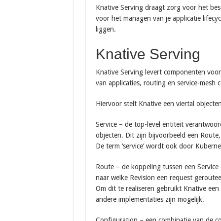
Knative Serving draagt zorg voor het besch
voor het managen van je applicatie lifecycl
liggen.
Knative Serving
Knative Serving levert componenten voor
van applicaties, routing en service-mesh 
Hiervoor stelt Knative een viertal objecte
Service – de top-level entiteit verantwoo
objecten. Dit zijn bijvoorbeeld een Rout
De term ‘service’ wordt ook door Kubernet
Route – de koppeling tussen een Service
naar welke Revision een request geroute
Om dit te realiseren gebruikt Knative ee
andere implementaties zijn mogelijk.
Configuration – een combinatie van de code