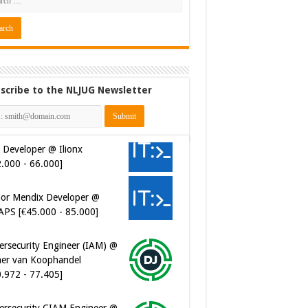
scribe to the NLJUG Newsletter
 Developer @ Ilionx
2.000 - 66.000]
ior Mendix Developer @
APS [€45.000 - 85.000]
ersecurity Engineer (IAM) @
er van Koophandel
0.972 - 77.405]
ersecurity CIAM Engineer @