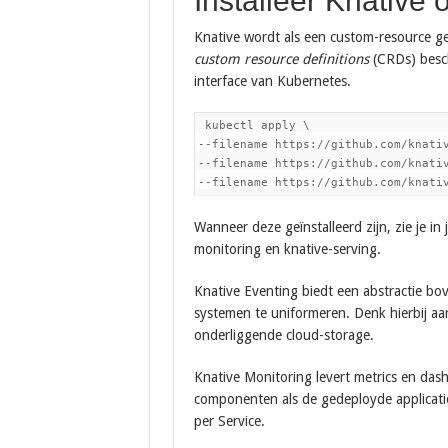
Installeer Knative 
Knative wordt als een custom-resource ge
custom resource definitions
(CRDs) besch
interface van Kubernetes.
 kubectl apply \

--filename https://github.com/knativ
--filename https://github.com/knativ
--filename https://github.com/knati
Wanneer deze geïnstalleerd zijn, zie je in
monitoring en knative-serving.
Knative Eventing biedt een abstractie bo
systemen te uniformeren. Denk hierbij aan
onderliggende cloud-storage.
Knative Monitoring levert metrics en da
componenten als de gedeployde applicatie
per Service.