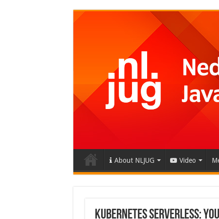
About NLJUG
Video
Me
Kubernetes Serverless: you b