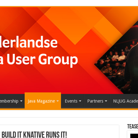
mbership
Java Magazine
Events
Partners
NLJUG Acad
Tease
uild it Knative runs it!