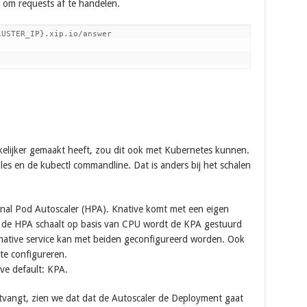
r om requests af te handelen.
USTER_IP}.xip.io/answer

lijker gemaakt heeft, zou dit ook met Kubernetes kunnen.
les en de kubectl commandline. Dat is anders bij het schalen
nal Pod Autoscaler (HPA). Knative komt met een eigen
r de HPA schaalt op basis van CPU wordt de KPA gestuurd
 Knative service kan met beiden geconfigureerd worden. Ook
 te configureren.
ve default: KPA.
tvangt, zien we dat dat de Autoscaler de Deployment gaat