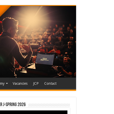
emy
Vacancies
JCP
Contact
r J-Spring 2026