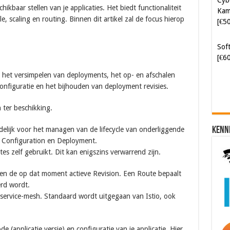
ikbaar stellen van je applicaties. Het biedt functionaliteit
Kam
e, scaling en routing. Binnen dit artikel zal de focus hierop
[€5
Soft
[€6
 het versimpelen van deployments, het op- en afschalen
configuratie en het bijhouden van deployment revisies.
n ter beschikking.
Kenn
rdelijk voor het managen van de lifecycle van onderliggende
e, Configuration en Deployment.
es zelf gebruikt. Dit kan enigszins verwarrend zijn.
 en de op dat moment actieve Revision. Een Route bepaalt
erd wordt.
n service-mesh. Standaard wordt uitgegaan van Istio, ook
 (applicatie versie) en configuratie van je applicatie. Hier