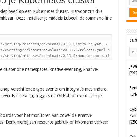
op je Kubernetes cluster
deployed op een Kubernetes cluster. Hiervoor zijn drie
ikbaar. Deze installeer je middels kubectl, de command-line
Sub
e/serving/releases/download/v0.11.0/serving.yaml \

e/eventing/releases/download/v0.11.0/release.yaml \

ve/serving/releases/download/v0.11.0/monitoring.yaml
Java
 je cluster drie namespaces: knative-eventing, knative-
[€4
Sen
venop verschillende type events om integratie met andere
FIN
 events uit Kafka, triggers uit GitHub of events van je
Cyb
shboards voor het monitoren van zowel de Knative
Kam
[€5
s. Denk hierbij aan resource gebruik of inkomend verkeer
Cyb