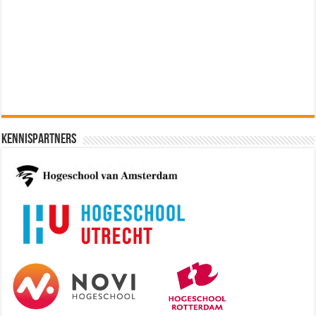
Software Architect @ Ilionx
[€60.000 - 90.000]
Kennispartners