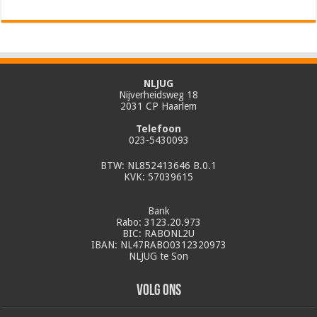
NLJUG
Nijverheidsweg 18
2031 CP Haarlem
Telefoon
023-5430093
BTW: NL852413646 B.0.1
KVK: 57039615
Bank
Rabo: 3123.20.973
BIC: RABONL2U
IBAN: NL47RABO0312320973
NLJUG te Son
Volg ons