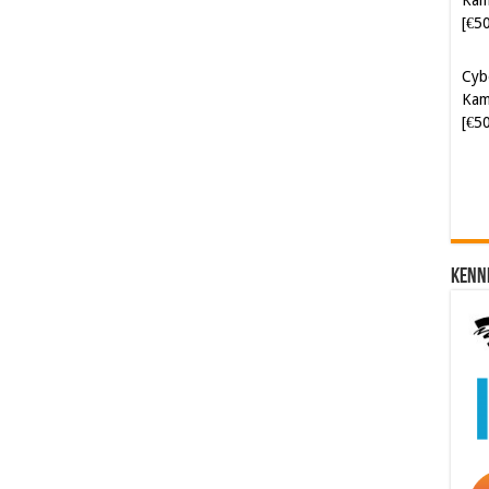
[€5
Cyb
Kam
[€5
Kenn