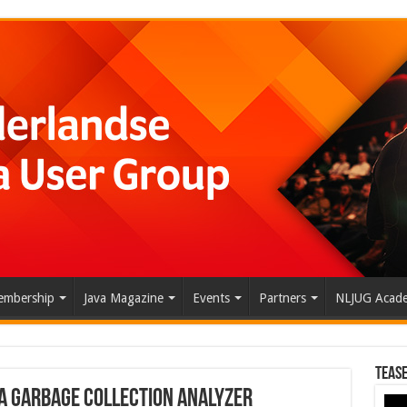
mbership
Java Magazine
Events
Partners
NLJUG Acad
Tease
a Garbage Collection Analyzer