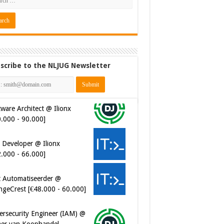
scribe to the NLJUG Newsletter
ware Architect @ Ilionx
0.000 - 90.000]
 Developer @ Ilionx
2.000 - 66.000]
t Automatiseerder @
ngeCrest [€48.000 - 60.000]
ersecurity Engineer (IAM) @
er van Koophandel