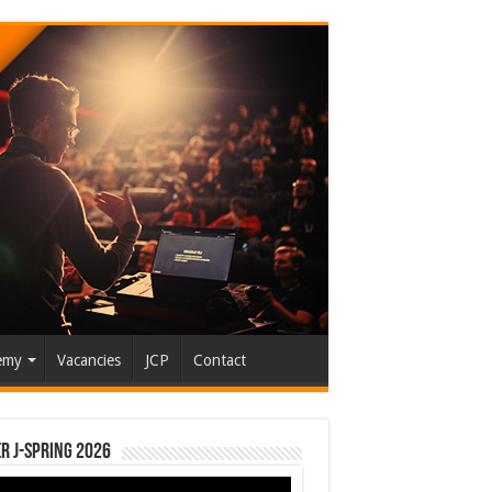
emy
Vacancies
JCP
Contact
r J-Spring 2026