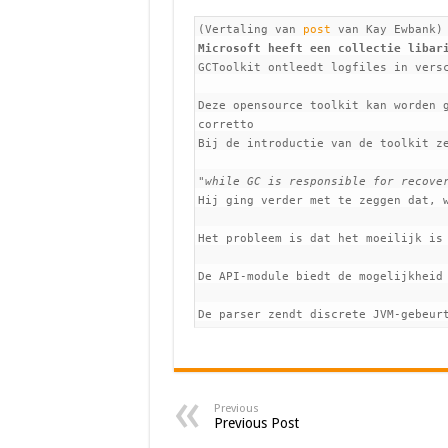
(Vertaling van 
post
Microsoft heeft een collectie libar
GCToolkit ontleedt logfiles in versc
Deze opensource toolkit kan worden g
corretto

Bij de introductie van de toolkit ze
"
while GC is responsible for recove
Hij ging verder met te zeggen dat, 
Het probleem is dat het moeilijk is
De API-module biedt de mogelijkheid
De parser zendt discrete JVM-gebeur
Previous
Previous Post