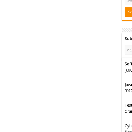
Sub
Soft
[€6
Java
[€4
Tes
Ora
Cyb
Kam