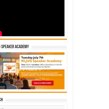
-logbestanden beschikbaar gemaakt in een open source.
egen van gegevens van die events.

tus van 'managed memory' in Java Virtual Machine (JVM).

ften used as a euphemism for memory management and tuning GC or 
G Speaker Academy
e configuratiecollector ertoe zal leiden dat uw toepassing meer 
GCToolKit bij heeft geholpen. De toolkit bestaat uit drie Java-m
hodeaanroepen die vervolgens toegang krijgen tot de parser en Ve
sen), zodat u code kunt schrijven om de gegevens van die gebeurt
ch