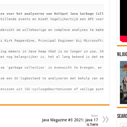
ies voor het analyseren van HotSpot Java Garbage Collection (GC)
hillende events en biedt tegelijkertijd een API voor het samenvo
ebruikt om willekeurige en complexe analyses te maken van de sta
i Kirk Pepperdine, Principal Engineer bij Microsoft:

ring memory in Java heap that is no longer in use, the term is o
NLJU
wat nog belangrijker is, het al lang bekend is dat een suboptimal
 om 'garbage collection' in evenwicht te brengen, en dit is waar 
 om een ​​GC-logbestand te analyseren met behulp van een paar met
tenissen uit (GC-cyclusgebeurtenissen of veilige puntgebeurtenis
Sear
Next
Java Magazine #3 2021: Java 17
is here