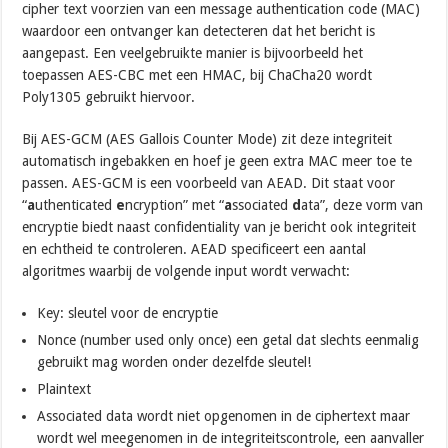
cipher text voorzien van een message authentication code (MAC)
waardoor een ontvanger kan detecteren dat het bericht is
aangepast. Een veelgebruikte manier is bijvoorbeeld het
toepassen AES-CBC met een HMAC, bij ChaCha20 wordt
Poly1305 gebruikt hiervoor.
Bij AES-GCM (AES Gallois Counter Mode) zit deze integriteit
automatisch ingebakken en hoef je geen extra MAC meer toe te
passen. AES-GCM is een voorbeeld van AEAD. Dit staat voor
“
a
uthenticated
e
ncryption” met “
a
ssociated
d
ata”, deze vorm van
encryptie biedt naast confidentiality van je bericht ook integriteit
en echtheid te controleren. AEAD specificeert een aantal
algoritmes waarbij de volgende input wordt verwacht:
Key: sleutel voor de encryptie
Nonce (number used only once) een getal dat slechts eenmalig
gebruikt mag worden onder dezelfde sleutel!
Plaintext
Associated data wordt niet opgenomen in de ciphertext maar
wordt wel meegenomen in de integriteitscontrole, een aanvaller