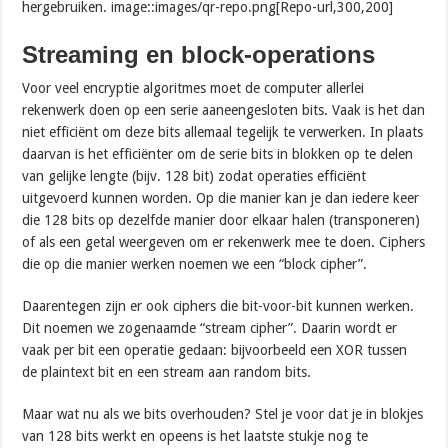
hergebruiken. image::images/qr-repo.png[Repo-url,300,200]
Streaming en block-operations
Voor veel encryptie algoritmes moet de computer allerlei
rekenwerk doen op een serie aaneengesloten bits. Vaak is het dan
niet efficiënt om deze bits allemaal tegelijk te verwerken. In plaats
daarvan is het efficiënter om de serie bits in blokken op te delen
van gelijke lengte (bijv. 128 bit) zodat operaties efficiënt
uitgevoerd kunnen worden. Op die manier kan je dan iedere keer
die 128 bits op dezelfde manier door elkaar halen (transponeren)
of als een getal weergeven om er rekenwerk mee te doen. Ciphers
die op die manier werken noemen we een “block cipher”.
Daarentegen zijn er ook ciphers die bit-voor-bit kunnen werken.
Dit noemen we zogenaamde “stream cipher”. Daarin wordt er
vaak per bit een operatie gedaan: bijvoorbeeld een XOR tussen
de plaintext bit en een stream aan random bits.
Maar wat nu als we bits overhouden? Stel je voor dat je in blokjes
van 128 bits werkt en opeens is het laatste stukje nog te