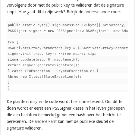
vervolgens door met de public key te valideren dat de signature
klopt. Hoe gaat dit in zijn werk? Bekijk de onderstaande code:
public
 static byte[] signRsaPssSha512(byte[] privateKey, byte
PSSSigner signer = 
new
 PSSSigner(
new
 RSAEngine(), 
new
 SHA512
try
 {

RSAPrivateCrtKeyParameters key = (RSAPrivateCrtKeyParameters
signer.init(
true
, key); 
//true means: sign
return
 signer.generateSignature();

} 
catch
throw
new
 IllegalStateException(e);

}

}
De plaintext msg in de code wordt hier ondertekend. Om dit te
doen wordt er eerst een PSSSigner klasse in het leven geroepen
die een hashfunctie meekrijgt om een hash over het bericht te
berekenen. De andere kant kan met de publieke sleutel de
signature valideren.