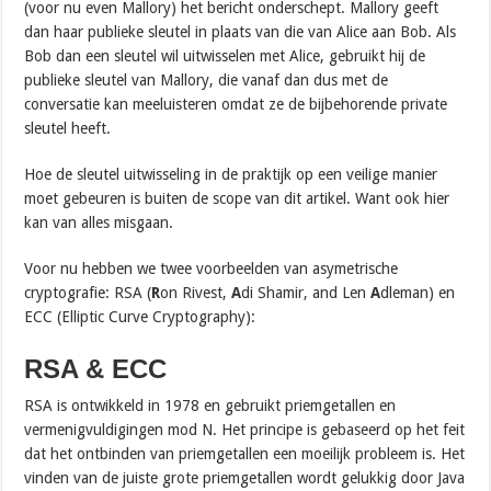
(voor nu even Mallory) het bericht onderschept. Mallory geeft
dan haar publieke sleutel in plaats van die van Alice aan Bob. Als
Bob dan een sleutel wil uitwisselen met Alice, gebruikt hij de
publieke sleutel van Mallory, die vanaf dan dus met de
conversatie kan meeluisteren omdat ze de bijbehorende private
sleutel heeft.
Hoe de sleutel uitwisseling in de praktijk op een veilige manier
moet gebeuren is buiten de scope van dit artikel. Want ook hier
kan van alles misgaan.
Voor nu hebben we twee voorbeelden van asymetrische
cryptografie: RSA (
R
on Rivest,
A
di Shamir, and Len
A
dleman) en
ECC (Elliptic Curve Cryptography):
RSA & ECC
RSA is ontwikkeld in 1978 en gebruikt priemgetallen en
vermenigvuldigingen mod N. Het principe is gebaseerd op het feit
dat het ontbinden van priemgetallen een moeilijk probleem is. Het
vinden van de juiste grote priemgetallen wordt gelukkig door Java