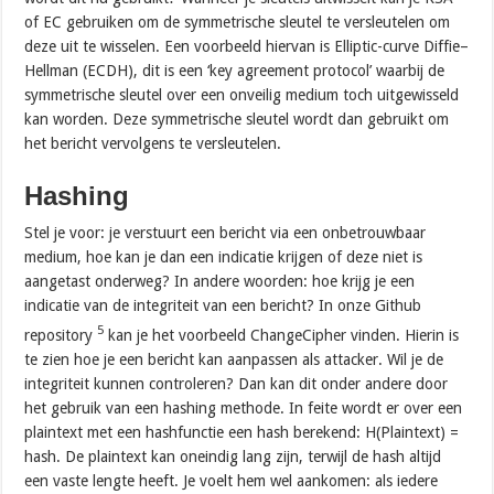
of EC gebruiken om de symmetrische sleutel te versleutelen om
deze uit te wisselen. Een voorbeeld hiervan is Elliptic-curve Diffie–
Hellman (ECDH), dit is een ‘key agreement protocol’ waarbij de
symmetrische sleutel over een onveilig medium toch uitgewisseld
kan worden. Deze symmetrische sleutel wordt dan gebruikt om
het bericht vervolgens te versleutelen.
Hashing
Stel je voor: je verstuurt een bericht via een onbetrouwbaar
medium, hoe kan je dan een indicatie krijgen of deze niet is
aangetast onderweg? In andere woorden: hoe krijg je een
indicatie van de integriteit van een bericht? In onze Github
5
repository
kan je het voorbeeld ChangeCipher vinden. Hierin is
te zien hoe je een bericht kan aanpassen als attacker. Wil je de
integriteit kunnen controleren? Dan kan dit onder andere door
het gebruik van een hashing methode. In feite wordt er over een
plaintext met een hashfunctie een hash berekend: H(Plaintext) =
hash. De plaintext kan oneindig lang zijn, terwijl de hash altijd
een vaste lengte heeft. Je voelt hem wel aankomen: als iedere