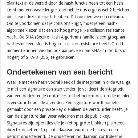
plaintext in de wereld door de hash functie heen tot een hash
komt met een vaste lengte, dan heb je dus ergens wel 2 berichten
die allebei dezelfde hash hebben. Dit noemen we een collision.
Om te voorkomen dat je collisions krijgt, moet je een hash-
algoritme kiezen dat een zo hoog mogelijke collision resistance
heeft. De SHA (Secure Hash Algorithm) familie is een groep aan
hashes die een steeds hogere collision resistance heeft. Op dit
moment kunnen we dan ook aanbevelen om SHA-2 (256 bits of
hoger) of SHA-3 (256) te gebruiken.
Ondertekenen van een bericht
Waar je met een hash vooral keek of de integriteit in orde was, ga
je met een signature een stap verder: je valideert de integriteit
van een bericht en je controleert of het bericht ook op die manier
is verstuurd door de afzender. Een signature wordt namelijk
gemaakt door een private key die alleen de verstuurder heeft. Je
kan de signature dan weer valideren met de public key.
Signatures zijn operaties die je niet op grote blokken plaintext
direct kan zetten. In plaats daarvan wordt de hash van een
bericht ondertekend. De ondertekening daarvan controleer je