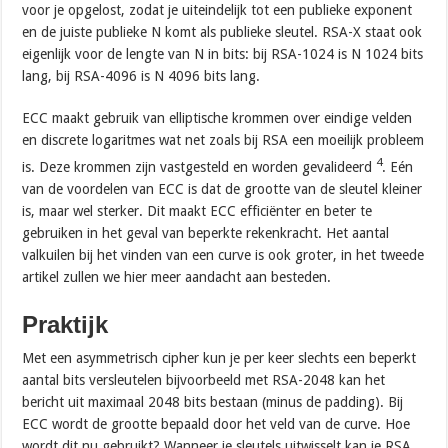
voor je opgelost, zodat je uiteindelijk tot een publieke exponent
en de juiste publieke N komt als publieke sleutel. RSA-X staat ook
eigenlijk voor de lengte van N in bits: bij RSA-1024 is N 1024 bits
lang, bij RSA-4096 is N 4096 bits lang.
ECC maakt gebruik van elliptische krommen over eindige velden
en discrete logaritmes wat net zoals bij RSA een moeilijk probleem
4
is. Deze krommen zijn vastgesteld en worden gevalideerd
. Eén
van de voordelen van ECC is dat de grootte van de sleutel kleiner
is, maar wel sterker. Dit maakt ECC efficiënter en beter te
gebruiken in het geval van beperkte rekenkracht. Het aantal
valkuilen bij het vinden van een curve is ook groter, in het tweede
artikel zullen we hier meer aandacht aan besteden.
Praktijk
Met een asymmetrisch cipher kun je per keer slechts een beperkt
aantal bits versleutelen bijvoorbeeld met RSA-2048 kan het
bericht uit maximaal 2048 bits bestaan (minus de padding). Bij
ECC wordt de grootte bepaald door het veld van de curve. Hoe
wordt dit nu gebruikt? Wanneer je sleutels uitwisselt kan je RSA