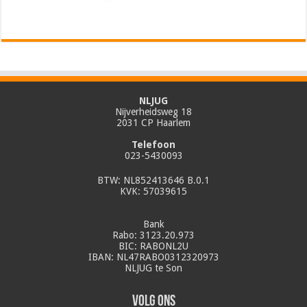
NLJUG
Nijverheidsweg 18
2031 CP Haarlem
Telefoon
023-5430093
BTW: NL852413646 B.0.1
KVK: 57039615
Bank
Rabo: 3123.20.973
BIC: RABONL2U
IBAN: NL47RABO0312320973
NLJUG te Son
Volg ons