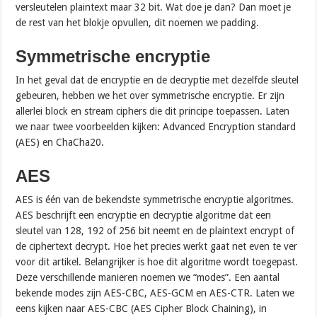
versleutelen plaintext maar 32 bit. Wat doe je dan? Dan moet je
de rest van het blokje opvullen, dit noemen we padding.
Symmetrische encryptie
In het geval dat de encryptie en de decryptie met dezelfde sleutel
gebeuren, hebben we het over symmetrische encryptie. Er zijn
allerlei block en stream ciphers die dit principe toepassen. Laten
we naar twee voorbeelden kijken: Advanced Encryption standard
(AES) en ChaCha20.
AES
AES is één van de bekendste symmetrische encryptie algoritmes.
AES beschrijft een encryptie en decryptie algoritme dat een
sleutel van 128, 192 of 256 bit neemt en de plaintext encrypt of
de ciphertext decrypt. Hoe het precies werkt gaat net even te ver
voor dit artikel. Belangrijker is hoe dit algoritme wordt toegepast.
Deze verschillende manieren noemen we “modes”. Een aantal
bekende modes zijn AES-CBC, AES-GCM en AES-CTR. Laten we
eens kijken naar AES-CBC (AES Cipher Block Chaining), in