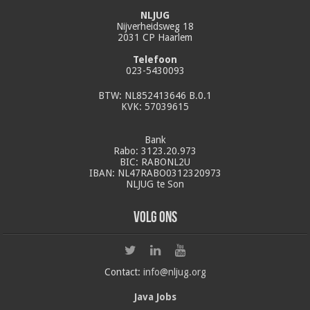
NLJUG
Nijverheidsweg 18
2031 CP Haarlem
Telefoon
023-5430093
BTW: NL852413646 B.0.1
KVK: 57039615
Bank
Rabo: 3123.20.973
BIC: RABONL2U
IBAN: NL47RABO0312320973
NLJUG te Son
Volg ons
Contact:
info@nljug.org
Java Jobs