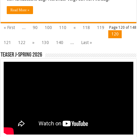
Read More »
« First
...
90
100
110
«
118
119
Page 120 of 148
120
121
122
»
130
140
...
Last »
Teaser J-Spring 2026