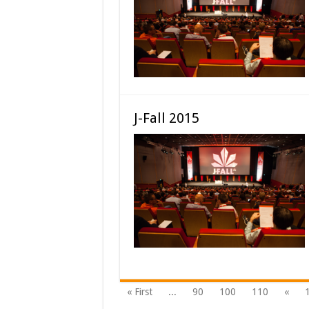
J-Fall 2015
« First
...
90
100
110
«