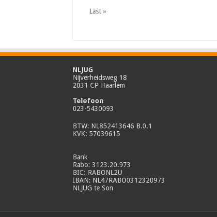
Last »
NLJUG
Nijverheidsweg 18
2031 CP Haarlem
Telefoon
023-5430093
BTW: NL852413646 B.0.1
KVK: 57039615
Bank
Rabo: 3123.20.973
BIC: RABONL2U
IBAN: NL47RABO0312320973
NLJUG te Son