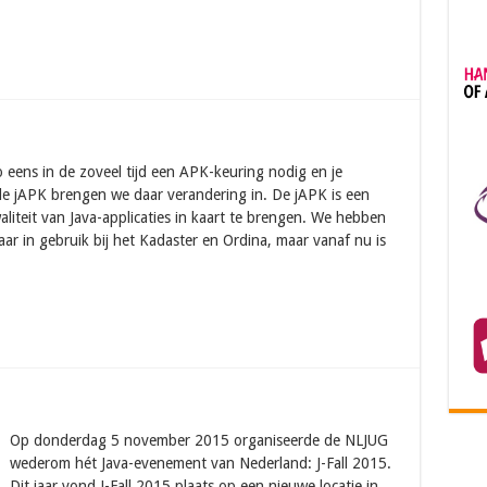
 eens in de zoveel tijd een APK-keuring nodig en je
 de jAPK brengen we daar verandering in. De jAPK is een
liteit van Java-applicaties in kaart te brengen. We hebben
aar in gebruik bij het Kadaster en Ordina, maar vanaf nu is
Op donderdag 5 november 2015 organiseerde de NLJUG
wederom hét Java-evenement van Nederland: J-Fall 2015.
Dit jaar vond J-Fall 2015 plaats op een nieuwe locatie in