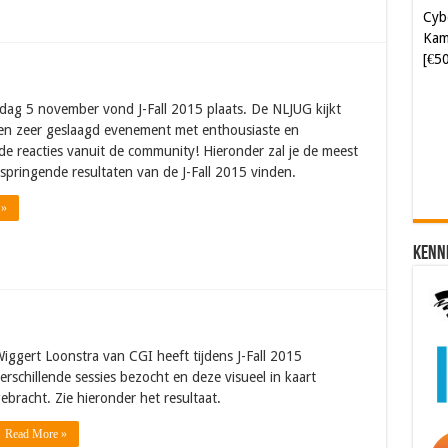
Kam
[€5
Soft
ag 5 november vond J-Fall 2015 plaats. De NLJUG kijkt
[€6
en zeer geslaagd evenement met enthousiaste en
 reacties vanuit de community! Hieronder zal je de meest
 springende resultaten van de J-Fall 2015 vinden.
 »
Kenn
iggert Loonstra van CGI heeft tijdens J-Fall 2015
erschillende sessies bezocht en deze visueel in kaart
ebracht. Zie hieronder het resultaat.
Read More »