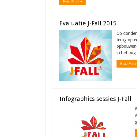
Read More »
Evaluatie J-Fall 2015
Op donderd
terug op e
opbouwende
in het oog
Read More
Infographics sessies J-Fall
W
v
g