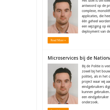
Het doel is om klei
antwoord op de pr
complexe, monolith
applicaties, die he
één geheel worden 
een wijziging op éé
deployment van de 
Read More »
Microservices bij de Nationa
Bij de Politie is 
zowel bij het bouw
politie), als in he
project waar wij 
eindgebruikers dig
kunnen gebruiken.
een eindgebruiker 
onderzoek.