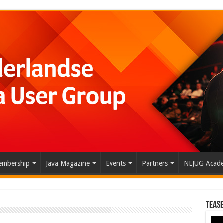
mbership
Java Magazine
Events
Partners
NLJUG Acad
Tease