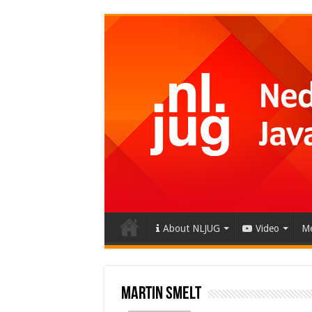
About NLJUG
Video
Me
Martin Smelt