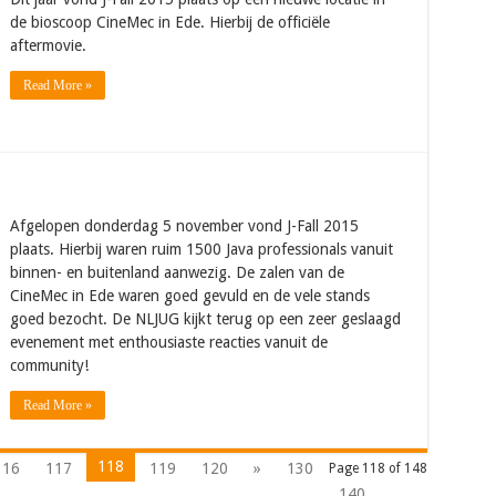
de bioscoop CineMec in Ede. Hierbij de officiële
aftermovie.
Read More »
Afgelopen donderdag 5 november vond J-Fall 2015
plaats. Hierbij waren ruim 1500 Java professionals vanuit
binnen- en buitenland aanwezig. De zalen van de
CineMec in Ede waren goed gevuld en de vele stands
goed bezocht. De NLJUG kijkt terug op een zeer geslaagd
evenement met enthousiaste reacties vanuit de
community!
Read More »
118
116
117
119
120
»
130
Page 118 of 148
140
...