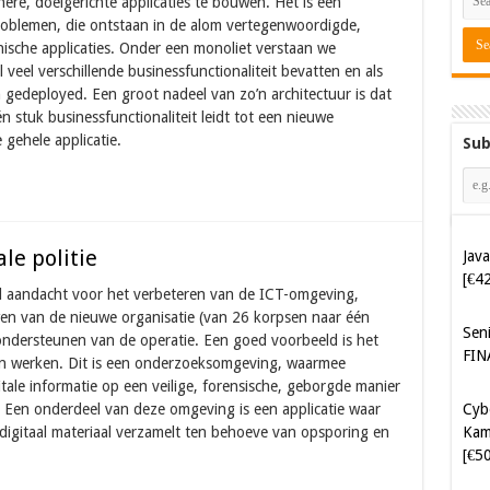
nere, doelgerichte applicaties te bouwen. Het is een
oblemen, die ontstaan in de alom vertegenwoordigde,
ische applicaties. Onder een monoliet verstaan we
el veel verschillende businessfunctionaliteit bevatten en als
gedeployed. Een groot nadeel van zo’n architectuur is dat
n stuk businessfunctionaliteit leidt tot een nieuwe
gehele applicatie.
Sub
Java
le politie
[€4
veel aandacht voor het verbeteren van de ICT-omgeving,
Sen
en van de nieuwe organisatie (van 26 korpsen naar één
FIN
t ondersteunen van de operatie. Een goed voorbeeld is het
aan werken. Dit is een onderzoeksomgeving, waarmee
itale informatie op een veilige, forensische, geborgde manier
Cyb
 Een onderdeel van deze omgeving is een applicatie waar
Kam
digitaal materiaal verzamelt ten behoeve van opsporing en
[€5
Cyb