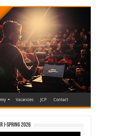
emy
Vacancies
JCP
Contact
r J-Spring 2026