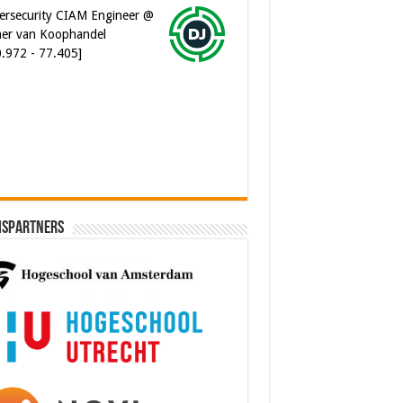
er van Koophandel
0.972 - 77.405]
ware Architect @ Ilionx
0.000 - 90.000]
ispartners