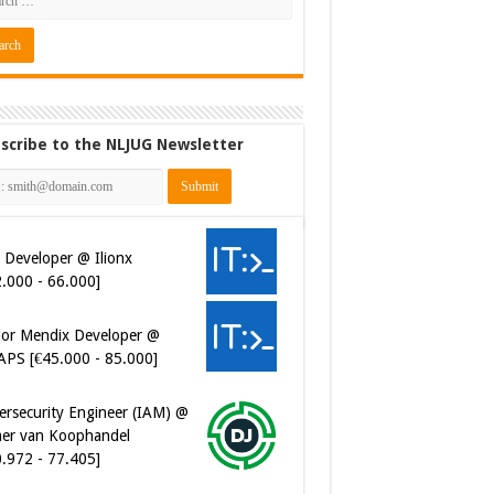
scribe to the NLJUG Newsletter
 Developer @ Ilionx
2.000 - 66.000]
ior Mendix Developer @
APS [€45.000 - 85.000]
ersecurity Engineer (IAM) @
er van Koophandel
0.972 - 77.405]
ersecurity CIAM Engineer @