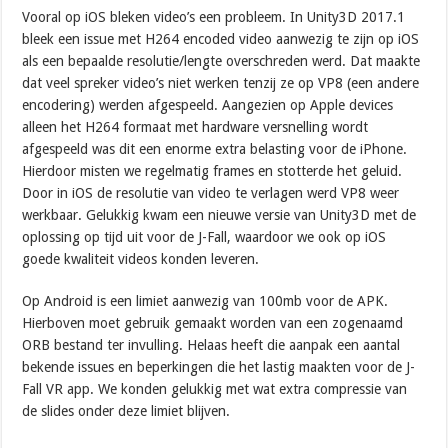
Vooral op iOS bleken video’s een probleem. In Unity3D 2017.1
bleek een issue met H264 encoded video aanwezig te zijn op iOS
als een bepaalde resolutie/lengte overschreden werd. Dat maakte
dat veel spreker video’s niet werken tenzij ze op VP8 (een andere
encodering) werden afgespeeld. Aangezien op Apple devices
alleen het H264 formaat met hardware versnelling wordt
afgespeeld was dit een enorme extra belasting voor de iPhone.
Hierdoor misten we regelmatig frames en stotterde het geluid.
Door in iOS de resolutie van video te verlagen werd VP8 weer
werkbaar. Gelukkig kwam een nieuwe versie van Unity3D met de
oplossing op tijd uit voor de J-Fall, waardoor we ook op iOS
goede kwaliteit videos konden leveren.
Op Android is een limiet aanwezig van 100mb voor de APK.
Hierboven moet gebruik gemaakt worden van een zogenaamd
ORB bestand ter invulling. Helaas heeft die aanpak een aantal
bekende issues en beperkingen die het lastig maakten voor de J-
Fall VR app. We konden gelukkig met wat extra compressie van
de slides onder deze limiet blijven.