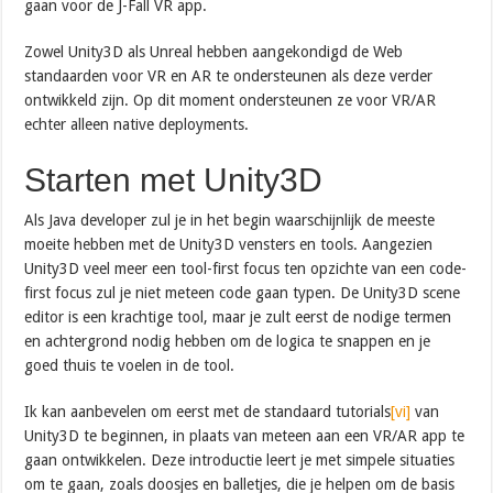
gaan voor de J-Fall VR app.
Zowel Unity3D als Unreal hebben aangekondigd de Web
standaarden voor VR en AR te ondersteunen als deze verder
ontwikkeld zijn. Op dit moment ondersteunen ze voor VR/AR
echter alleen native deployments.
Starten met Unity3D
Als Java developer zul je in het begin waarschijnlijk de meeste
moeite hebben met de Unity3D vensters en tools. Aangezien
Unity3D veel meer een tool-first focus ten opzichte van een code-
first focus zul je niet meteen code gaan typen. De Unity3D scene
editor is een krachtige tool, maar je zult eerst de nodige termen
en achtergrond nodig hebben om de logica te snappen en je
goed thuis te voelen in de tool.
Ik kan aanbevelen om eerst met de standaard tutorials
[vi]
van
Unity3D te beginnen, in plaats van meteen aan een VR/AR app te
gaan ontwikkelen. Deze introductie leert je met simpele situaties
om te gaan, zoals doosjes en balletjes, die je helpen om de basis