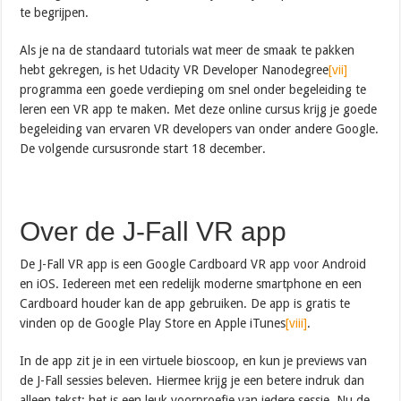
te begrijpen.
Als je na de standaard tutorials wat meer de smaak te pakken
hebt gekregen, is het Udacity VR Developer Nanodegree
[vii]
programma een goede verdieping om snel onder begeleiding te
leren een VR app te maken. Met deze online cursus krijg je goede
begeleiding van ervaren VR developers van onder andere Google.
De volgende cursusronde start 18 december.
Over de J-Fall VR app
De J-Fall VR app is een Google Cardboard VR app voor Android
en iOS. Iedereen met een redelijk moderne smartphone en een
Cardboard houder kan de app gebruiken. De app is gratis te
vinden op de Google Play Store en Apple iTunes
[viii]
.
In de app zit je in een virtuele bioscoop, en kun je previews van
de J-Fall sessies beleven. Hiermee krijg je een betere indruk dan
alleen tekst: het is een leuk voorproefje van iedere sessie. Nu de