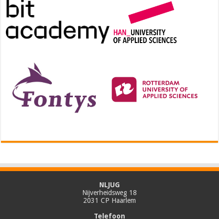
NLJUG
Nijverheidsweg 18
2031 CP Haarlem
Telefoon