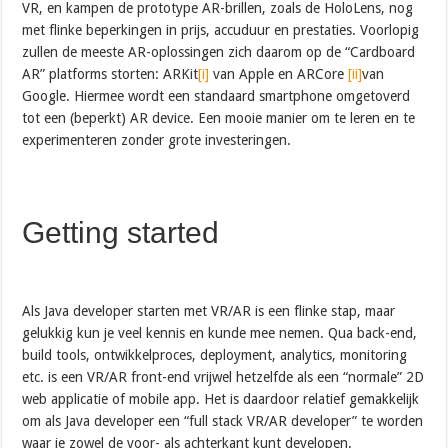
VR, en kampen de prototype AR-brillen, zoals de HoloLens, nog
met flinke beperkingen in prijs, accuduur en prestaties. Voorlopig
zullen de meeste AR-oplossingen zich daarom op de “Cardboard
AR” platforms storten: ARKit
[i]
van Apple en ARCore
[ii]
van
Google. Hiermee wordt een standaard smartphone omgetoverd
tot een (beperkt) AR device. Een mooie manier om te leren en te
experimenteren zonder grote investeringen.
Getting started
Als Java developer starten met VR/AR is een flinke stap, maar
gelukkig kun je veel kennis en kunde mee nemen. Qua back-end,
build tools, ontwikkelproces, deployment, analytics, monitoring
etc. is een VR/AR front-end vrijwel hetzelfde als een “normale” 2D
web applicatie of mobile app. Het is daardoor relatief gemakkelijk
om als Java developer een “full stack VR/AR developer” te worden
waar je zowel de voor- als achterkant kunt developen.