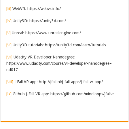
[iii]
WebVR: https://webvr.info/
[iv]
Unity3D: https://unity3d.com/
[v]
Unreal: https://www.unrealengine.com/
[vi]
Unity3D tutorials: https://unity3d.com/learn/tutorials
[vii]
Udacity VR Developer Nanodegree:
https://www.udacity.com/course/vr-developer-nanodegree–
nd017
[viii]
J-Fall VR app: http://jfall.nl/j-fall-apps/j-fall-vr-app/
[ix]
Github J-Fall VR app: https://github.com/mindloops/jfallvr