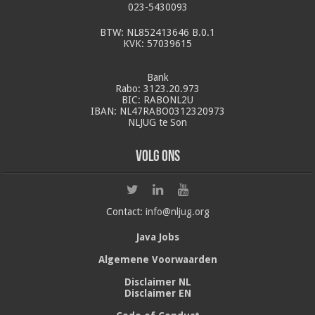
023-5430093
BTW: NL852413646 B.0.1
KVK: 57039615
Bank
Rabo: 3123.20.973
BIC: RABONL2U
IBAN: NL47RABO0312320973
NLJUG te Son
Volg ons
Contact:
info@nljug.org
Java Jobs
Algemene Voorwaarden
Disclaimer NL
Disclaimer EN