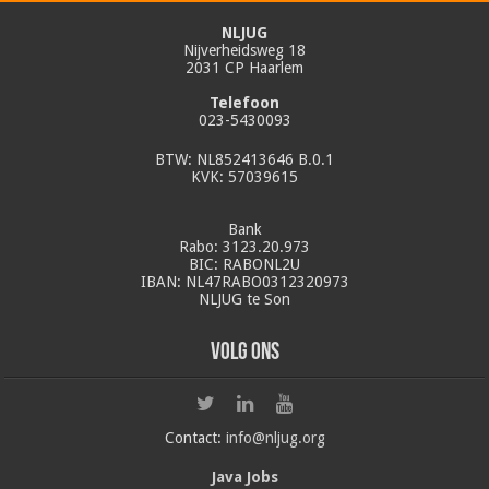
NLJUG
Nijverheidsweg 18
2031 CP Haarlem
Telefoon
023-5430093
BTW: NL852413646 B.0.1
KVK: 57039615
Bank
Rabo: 3123.20.973
BIC: RABONL2U
IBAN: NL47RABO0312320973
NLJUG te Son
Volg ons
Contact:
info@nljug.org
Java Jobs