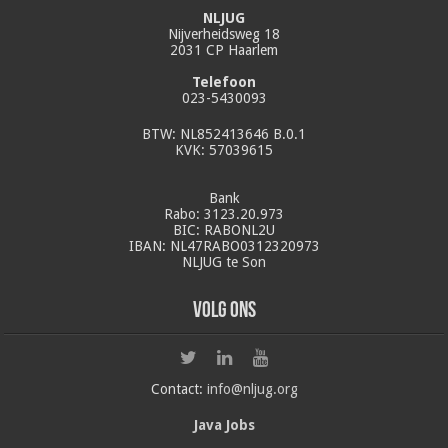
NLJUG
Nijverheidsweg 18
2031 CP Haarlem
Telefoon
023-5430093
BTW: NL852413646 B.0.1
KVK: 57039615
Bank
Rabo: 3123.20.973
BIC: RABONL2U
IBAN: NL47RABO0312320973
NLJUG te Son
Volg ons
Contact:
info@nljug.org
Java Jobs