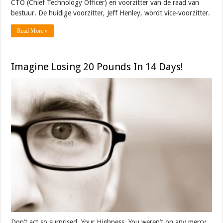
CTO (Chief Technology Officer) en voorzitter van de raad van
bestuur. De huidige voorzitter, Jeff Henley, wordt vice-voorzitter.
Read More »
Imagine Losing 20 Pounds In 14 Days!
Don’t act so surprised, Your Highness. You weren’t on any mercy