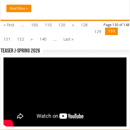
Read More »
« First
...
100
110
120
«
128
Page 130 of 148
130
129
131
132
»
140
...
Last »
Teaser J-Spring 2026