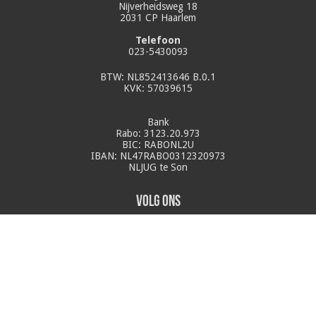
Nijverheidsweg 18
2031 CP Haarlem
Telefoon
023-5430093
BTW: NL852413646 B.0.1
KVK: 57039615
Bank
Rabo: 3123.20.973
BIC: RABONL2U
IBAN: NL47RABO0312320973
NLJUG te Son
Volg ons
Contact:
info@nljug.org
Java Jobs
Algemene Voorwaarden