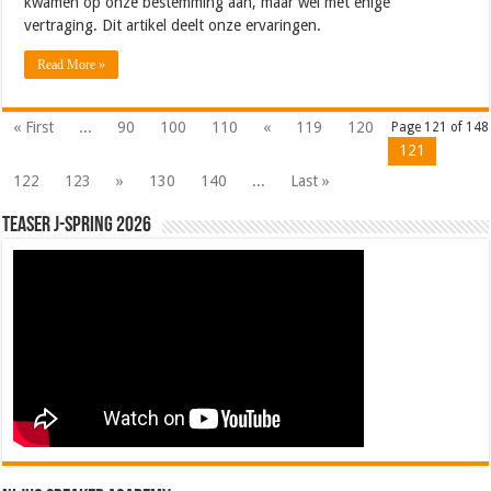
kwamen op onze bestemming aan, maar wel met enige
vertraging. Dit artikel deelt onze ervaringen.
Read More »
« First
...
90
100
110
«
119
120
Page 121 of 148
121
122
123
»
130
140
...
Last »
Teaser J-Spring 2026