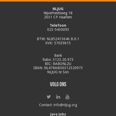
NLJUG
Nijverheidsweg 18
2031 CP Haarlem
Telefoon
023-5430093
BTW: NL852413646 B.0.1
KVK: 57039615
Bank
Rabo: 3123.20.973
BIC: RABONL2U
IBAN: NL47RABO0312320973
NLJUG te Son
Volg ons
Contact:
info@nljug.org
Java Jobs