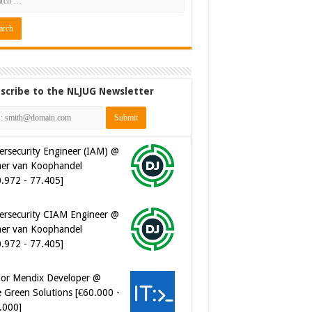
scribe to the NLJUG Newsletter
ersecurity Engineer (IAM) @
er van Koophandel
0.972 - 77.405]
ersecurity CIAM Engineer @
er van Koophandel
0.972 - 77.405]
ior Mendix Developer @
 Green Solutions [€60.000 -
.000]
tware Developer - Marketing
omation @ Just Eat