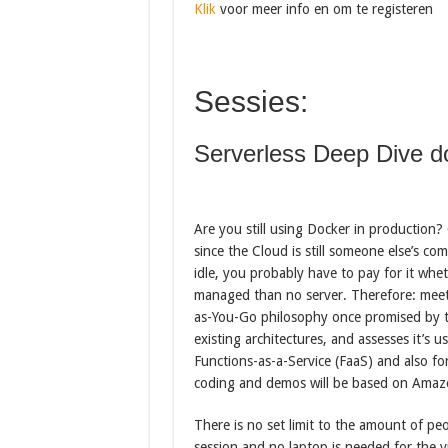
Klik
voor meer info en om te registeren
Sessies:
Serverless Deep Dive d
Are you still using Docker in production? 
since the Cloud is still someone else’s co
idle, you probably have to pay for it whet
managed than no server. Therefore: meet 
as-You-Go philosophy once promised by th
existing architectures, and assesses it’s 
Functions-as-a-Service (FaaS) and also for
coding and demos will be based on Amaz
There is no set limit to the amount of peo
session and no laptop is needed for the vi