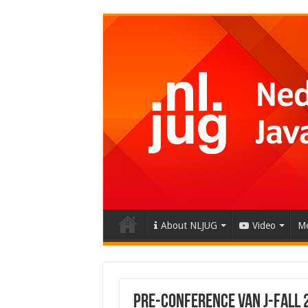
About NLJUG
Video
Me
Pre-conference van J-Fall 