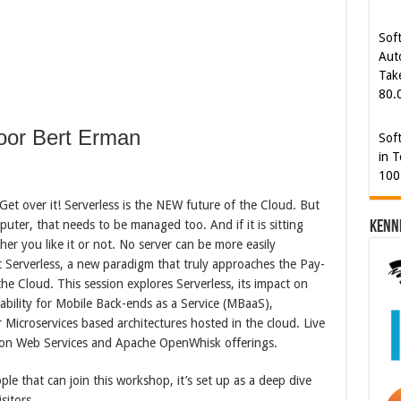
Tak
80.
Sof
in T
100
oor Bert Erman
Get over it! Serverless is the NEW future of the Cloud. But
mputer, that needs to be managed too. And if it is sitting
Kenn
her you like it or not. No server can be more easily
Serverless, a new paradigm that truly approaches the Pay-
e Cloud. This session explores Serverless, its impact on
usability for Mobile Back-ends as a Service (MBaaS),
 Microservices based architectures hosted in the cloud. Live
on Web Services and Apache OpenWhisk offerings.
ple that can join this workshop, it’s set up as a deep dive
sitors.