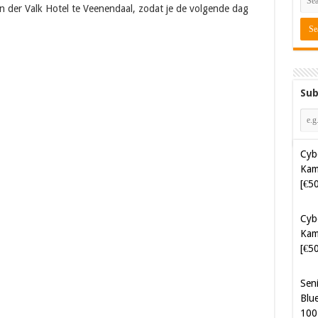
an der Valk Hotel te Veenendaal, zodat je de volgende dag
Sub
Cyb
Kam
[€5
Cyb
Kam
[€5
Sen
Blue
100
Sof
Aut