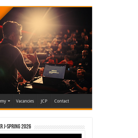
emy
Vacancies
JCP
Contact
r J-Spring 2026