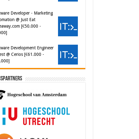
eaway.com [€50.000 -
000]
tware Development Engineer
est @ Cerios [€61.000 -
.000]
ispartners