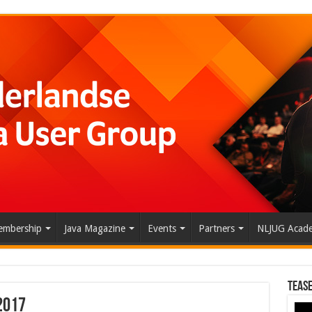
mbership
Java Magazine
Events
Partners
NLJUG Acad
Tease
2017