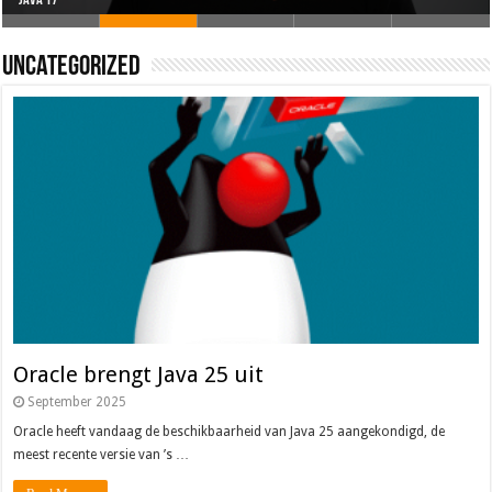
Oracle brengt Java 25 uit
Java 17
Java Magazine 2024 #4
Nieuwe community manager Simon!
J-Fall 2024
Uncategorized
Oracle brengt Java 25 uit
September 2025
Oracle heeft vandaag de beschikbaarheid van Java 25 aangekondigd, de
meest recente versie van ’s …