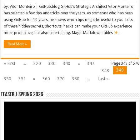
by: Vitor Monteiro | GitHub.blog GitHub’s Strategic Architect Vitor Monteiro
has selected a few tips and tricks over the years. As someone who has been
using GitHub for 10 years, he knows which tips might be useful to you. Lots
of these hidden secrets, shortcuts, hacks can make your GitHub experience
more productive, but also entertaining. Magic Markdown tables
…
Read More »
« First
...
320
330
340
«
347
Page 349 of 576
349
348
350
351
»
360
370
380
...
Last »
Teaser J-Spring 2026