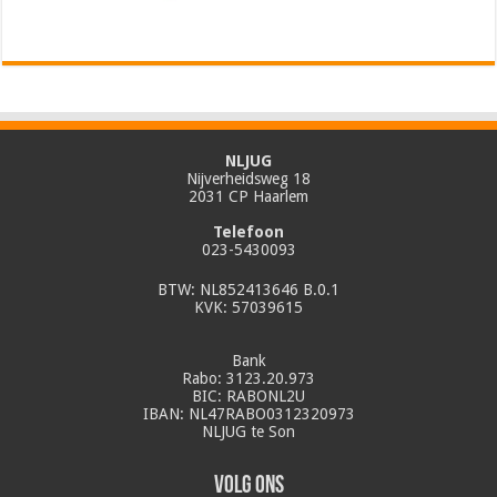
NLJUG
Nijverheidsweg 18
2031 CP Haarlem
Telefoon
023-5430093
BTW: NL852413646 B.0.1
KVK: 57039615
Bank
Rabo: 3123.20.973
BIC: RABONL2U
IBAN: NL47RABO0312320973
NLJUG te Son
Volg ons