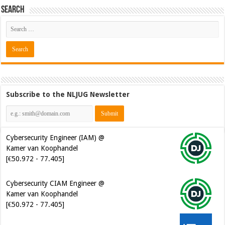
Search
Subscribe to the NLJUG Newsletter
Cybersecurity CIAM Engineer @
Kamer van Koophandel
[€50.972 - 77.405]
Java Developer @ Ilionx
[€42.000 - 66.000]
Software Architect @ Ilionx