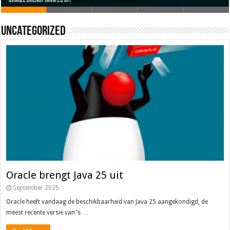
Oracle brengt Java 25 uit
Java 17
Java Magazine 2024 #4
Nieuwe community manager Simon!
J-Fall 2024
Uncategorized
Oracle brengt Java 25 uit
September 2025
Oracle heeft vandaag de beschikbaarheid van Java 25 aangekondigd, de
meest recente versie van ’s …