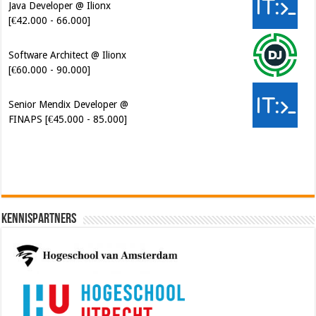
[€60.000 - 90.000]
Senior Mendix Developer @
FINAPS [€45.000 - 85.000]
Cybersecurity Engineer (IAM) @
Kamer van Koophandel
[€50.972 - 77.405]
Kennispartners