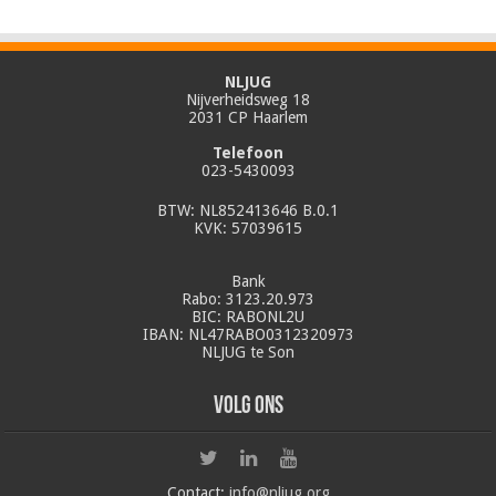
NLJUG
Nijverheidsweg 18
2031 CP Haarlem
Telefoon
023-5430093
BTW: NL852413646 B.0.1
KVK: 57039615
Bank
Rabo: 3123.20.973
BIC: RABONL2U
IBAN: NL47RABO0312320973
NLJUG te Son
Volg ons
Contact:
info@nljug.org