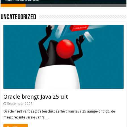
Oracle brengt Java 25 uit
Java 17
Java Magazine 2024 #4
Nieuwe community manager Simon!
J-Fall 2024
Uncategorized
Oracle brengt Java 25 uit
September 2025
Oracle heeft vandaag de beschikbaarheid van Java 25 aangekondigd, de
meest recente versie van ’s …