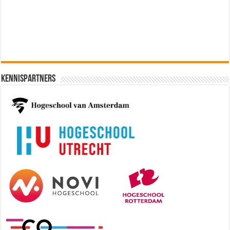
[€50.972 - 77.405]
Kennispartners