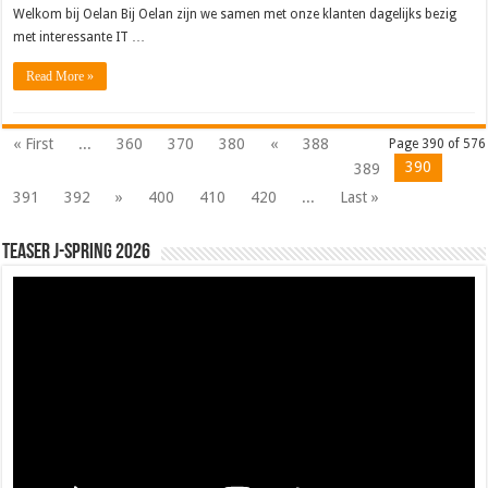
Welkom bij Oelan Bij Oelan zijn we samen met onze klanten dagelijks bezig
met interessante IT …
Read More »
« First
...
360
370
380
«
388
Page 390 of 576
390
389
391
392
»
400
410
420
...
Last »
Teaser J-Spring 2026