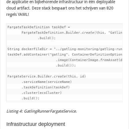
de applicatie en bijbehorende infrastructuur in één deployable
cloud artifact. Deze stack bespaart ons het schrijven van 820
regels YAML!
FargateTaskDefinition taskDef =

       FargateTaskDefinition.Builder.
create
(this, "GatlingFTD
               .build();

String dockerFileDir = "../gatling-monitoring/gatling-runner"
taskDef.addContainer("gatling", ContainerDefinitionOptions.
b
                        .image(ContainerImage.
fromAsset
(dock
                        .build());

FargateService.Builder.
create
(this, id)

       .serviceName(serviceName)

       .taskDefinition(taskDef)

       .cluster(ecsCluster)

       .build();
Listing 4: GatlingRunnerFargateService.
Infrastructuur deployment