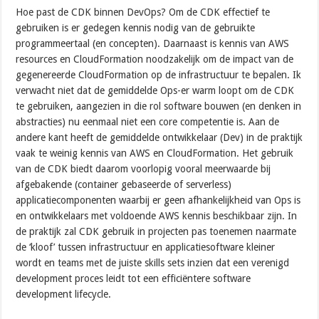
Hoe past de CDK binnen DevOps? Om de CDK effectief te
gebruiken is er gedegen kennis nodig van de gebruikte
programmeertaal (en concepten). Daarnaast is kennis van AWS
resources en CloudFormation noodzakelijk om de impact van de
gegenereerde CloudFormation op de infrastructuur te bepalen. Ik
verwacht niet dat de gemiddelde Ops-er warm loopt om de CDK
te gebruiken, aangezien in die rol software bouwen (en denken in
abstracties) nu eenmaal niet een core competentie is. Aan de
andere kant heeft de gemiddelde ontwikkelaar (Dev) in de praktijk
vaak te weinig kennis van AWS en CloudFormation. Het gebruik
van de CDK biedt daarom voorlopig vooral meerwaarde bij
afgebakende (container gebaseerde of serverless)
applicatiecomponenten waarbij er geen afhankelijkheid van Ops is
en ontwikkelaars met voldoende AWS kennis beschikbaar zijn. In
de praktijk zal CDK gebruik in projecten pas toenemen naarmate
de ‘kloof’ tussen infrastructuur en applicatiesoftware kleiner
wordt en teams met de juiste skills sets inzien dat een verenigd
development proces leidt tot een efficiëntere software
development lifecycle.