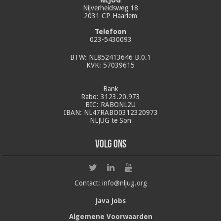
NLJUG
Nijverheidsweg 18
2031 CP Haarlem
Telefoon
023-5430093
BTW: NL852413646 B.0.1
KVK: 57039615
Bank
Rabo: 3123.20.973
BIC: RABONL2U
IBAN: NL47RABO0312320973
NLJUG te Son
Volg ons
Contact:
info@nljug.org
Java Jobs
Algemene Voorwaarden