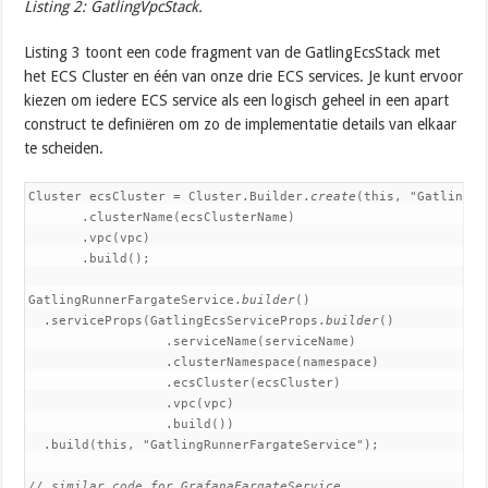
Listing 2: GatlingVpcStack.
Listing 3 toont een code fragment van de GatlingEcsStack met
het ECS Cluster en één van onze drie ECS services. Je kunt ervoor
kiezen om iedere ECS service als een logisch geheel in een apart
construct te definiëren om zo de implementatie details van elkaar
te scheiden.
Cluster ecsCluster = Cluster.Builder.
create
(this, "GatlingCl
       .clusterName(ecsClusterName)

       .vpc(vpc)

       .build();

GatlingRunnerFargateService.
builder
()

  .serviceProps(GatlingEcsServiceProps.
builder
()

                  .serviceName(serviceName)

                  .clusterNamespace(namespace)

                  .ecsCluster(ecsCluster)

                  .vpc(vpc)

                  .build())

  .build(this, "GatlingRunnerFargateService");

// similar code for GrafanaFargateService