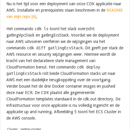
Nu is het tijd voor een deployment van onze CDK applicatie naar
AWS. Installatie en prerequisites staan beschreven in de
README
van mijn repo [6]
.
Het commando
cdk ls
toont het stack overzicht:
gatlingVpcStack en gatlingEcsStack. Voordat we de deployment
naar AWS uitvoeren verifiëren we de wijzigingen via het
commando
cdk diff gatlingEcsStack
. Dit geeft per stack de
AWS resource en security wijzigingen weer. Hiermee wordt de
kracht van het declaratieve state management van
CloudFormation benut. Het commando
cdk deploy
gatlingEcsStack
rolt beide CloudFormation stacks uit naar
AWS met een duidelijke terugkoppeling over de voortgang.
Verder bouwt het de drie Docker container images en pushed
deze naar ECR. De CDK plaatst alle gegenereerde
CloudFormation templates standaard in de cdk.out directory. De
infrastructuur voor onze applicatie is nu volledig ingericht en de
applicatie up and running. Afbeelding 5 toont het ECS Cluster in
de AWS console.