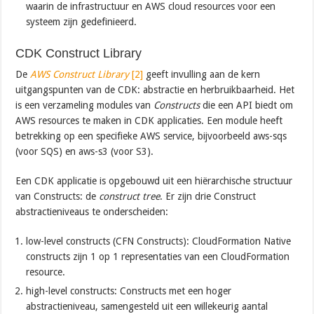
waarin de infrastructuur en AWS cloud resources voor een
systeem zijn gedefinieerd.
CDK Construct Library
De
AWS Construct Library
[2]
geeft invulling aan de kern
uitgangspunten van de CDK: abstractie en herbruikbaarheid. Het
is een verzameling modules van
Constructs
die een API biedt om
AWS resources te maken in CDK applicaties. Een module heeft
betrekking op een specifieke AWS service, bijvoorbeeld aws-sqs
(voor SQS) en aws-s3 (voor S3).
Een CDK applicatie is opgebouwd uit een hiërarchische structuur
van Constructs: de
construct tree
. Er zijn drie Construct
abstractieniveaus te onderscheiden:
low-level constructs (CFN Constructs): CloudFormation Native
constructs zijn 1 op 1 representaties van een CloudFormation
resource.
high-level constructs: Constructs met een hoger
abstractieniveau, samengesteld uit een willekeurig aantal