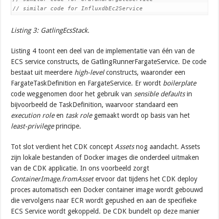
// similar code for InfluxdbEc2Service
Listing 3: GatlingEcsStack.
Listing 4 toont een deel van de implementatie van één van de
ECS service constructs, de GatlingRunnerFargateService. De code
bestaat uit meerdere
high-level
constructs, waaronder een
FargateTaskDefinition en FargateService. Er wordt
boilerplate
code weggenomen door het gebruik van
sensible defaults
in
bijvoorbeeld de TaskDefinition, waarvoor standaard een
execution role
en
task role
gemaakt wordt op basis van het
least-privilege
principe.
Tot slot verdient het CDK concept
Assets
nog aandacht. Assets
zijn lokale bestanden of Docker images die onderdeel uitmaken
van de CDK applicatie. In ons voorbeeld zorgt
ContainerImage.fromAsset
ervoor dat tijdens het CDK deploy
proces automatisch een Docker container image wordt gebouwd
die vervolgens naar ECR wordt gepushed en aan de specifieke
ECS Service wordt gekoppeld. De CDK bundelt op deze manier