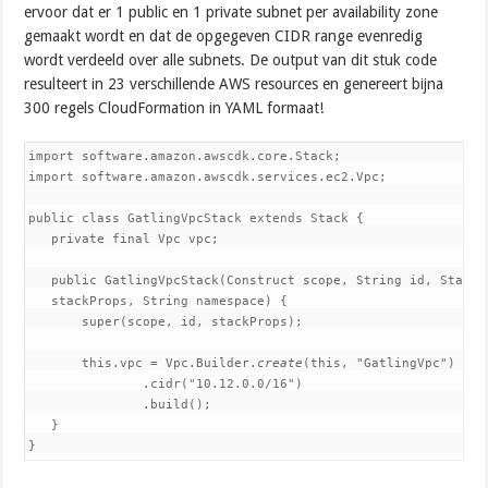
ervoor dat er 1 public en 1 private subnet per availability zone
gemaakt wordt en dat de opgegeven CIDR range evenredig
wordt verdeeld over alle subnets. De output van dit stuk code
resulteert in 23 verschillende AWS resources en genereert bijna
300 regels CloudFormation in YAML formaat!
import software.amazon.awscdk.core.Stack;

import software.amazon.awscdk.services.ec2.Vpc;

public class GatlingVpcStack extends Stack {

   private final Vpc vpc;

   public GatlingVpcStack(Construct scope, String id, StackPr
   stackProps, String namespace) {

       super(scope, id, stackProps);

       this.vpc = Vpc.Builder.
create
(this, "GatlingVpc")

               .cidr("10.12.0.0/16")

               .build();

   }

}