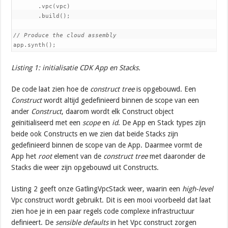
       .vpc(vpc)

       .build();

// Produce the cloud assembly
app.synth();
Listing 1: initialisatie CDK App en Stacks.
De code laat zien hoe de
construct tree
is opgebouwd. Een
Construct
wordt altijd gedefinieerd binnen de scope van een
ander
Construct
, daarom wordt elk Construct object
geïnitialiseerd met een
scope
en
id
. De App en Stack types zijn
beide ook Constructs en we zien dat beide Stacks zijn
gedefinieerd binnen de scope van de App. Daarmee vormt de
App het
root
element van de
construct tree
met daaronder de
Stacks die weer zijn opgebouwd uit Constructs.
Listing 2 geeft onze GatlingVpcStack weer, waarin een
high-level
Vpc construct wordt gebruikt. Dit is een mooi voorbeeld dat laat
zien hoe je in een paar regels code complexe infrastructuur
definieert. De
sensible defaults
in het Vpc construct zorgen