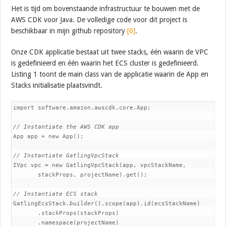
Het is tijd om bovenstaande infrastructuur te bouwen met de
AWS CDK voor Java. De volledige code voor dit project is
beschikbaar in mijn github repository
[6]
.
Onze CDK applicatie bestaat uit twee stacks, één waarin de VPC
is gedefinieerd en één waarin het ECS cluster is gedefinieerd.
Listing 1 toont de main class van de applicatie waarin de App en
Stacks initialisatie plaatsvindt.
import software.amazon.awscdk.core.App;

// Instantiate the AWS CDK app
App app = new App();

// Instantiate GatlingVpcStack
IVpc vpc = new GatlingVpcStack(app, vpcStackName,

       stackProps, projectName).get();

// Instantiate ECS stack
GatlingEcsStack.
builder
().scope(app).id(ecsStackName)

       .stackProps(stackProps)

       .namespace(projectName)
