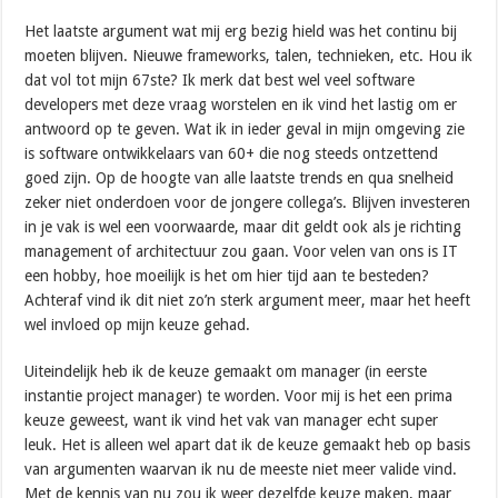
Het laatste argument wat mij erg bezig hield was het continu bij
moeten blijven. Nieuwe frameworks, talen, technieken, etc. Hou ik
dat vol tot mijn 67ste? Ik merk dat best wel veel software
developers met deze vraag worstelen en ik vind het lastig om er
antwoord op te geven. Wat ik in ieder geval in mijn omgeving zie
is software ontwikkelaars van 60+ die nog steeds ontzettend
goed zijn. Op de hoogte van alle laatste trends en qua snelheid
zeker niet onderdoen voor de jongere collega’s. Blijven investeren
in je vak is wel een voorwaarde, maar dit geldt ook als je richting
management of architectuur zou gaan. Voor velen van ons is IT
een hobby, hoe moeilijk is het om hier tijd aan te besteden?
Achteraf vind ik dit niet zo’n sterk argument meer, maar het heeft
wel invloed op mijn keuze gehad.
Uiteindelijk heb ik de keuze gemaakt om manager (in eerste
instantie project manager) te worden. Voor mij is het een prima
keuze geweest, want ik vind het vak van manager echt super
leuk. Het is alleen wel apart dat ik de keuze gemaakt heb op basis
van argumenten waarvan ik nu de meeste niet meer valide vind.
Met de kennis van nu zou ik weer dezelfde keuze maken, maar