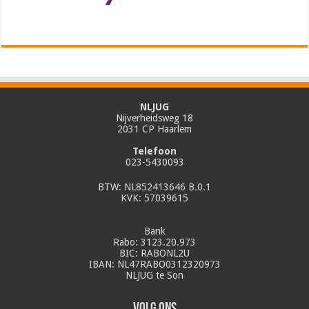
NLJUG
Nijverheidsweg 18
2031 CP Haarlem
Telefoon
023-5430093
BTW: NL852413646 B.0.1
KVK: 57039615
Bank
Rabo: 3123.20.973
BIC: RABONL2U
IBAN: NL47RABO0312320973
NLJUG te Son