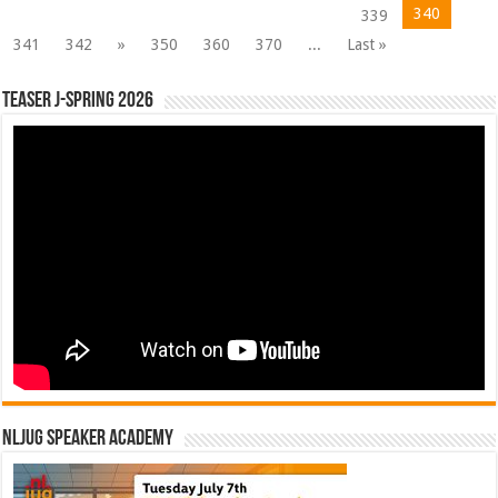
340
339
341
342
»
350
360
370
...
Last »
Teaser J-Spring 2026
NLJUG Speaker Academy