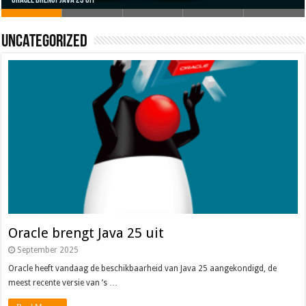
Oracle brengt Java 25 uit
Java 17
Java Magazine 2024 #4
Nieuwe community manager Simon!
J-Fall 2024
Uncategorized
Oracle brengt Java 25 uit
September 2025
Oracle heeft vandaag de beschikbaarheid van Java 25 aangekondigd, de
meest recente versie van ’s …