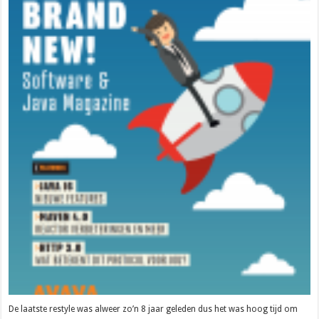
De laatste restyle was alweer zo’n 8 jaar geleden dus het was hoog tijd om