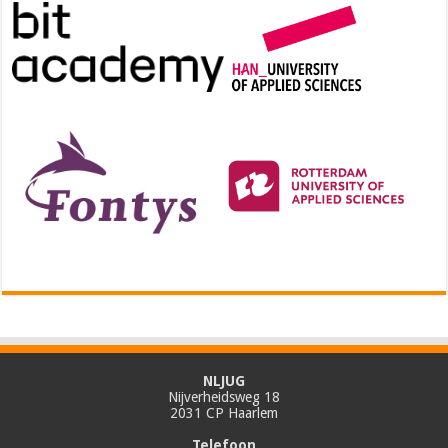
NLJUG
Nijverheidsweg 18
2031 CP Haarlem
Telefoon