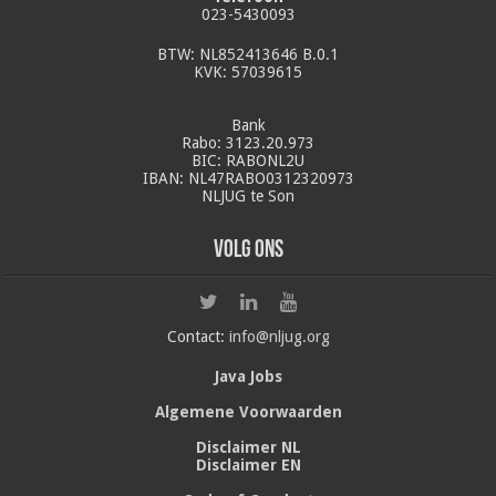
023-5430093
BTW: NL852413646 B.0.1
KVK: 57039615
Bank
Rabo: 3123.20.973
BIC: RABONL2U
IBAN: NL47RABO0312320973
NLJUG te Son
Volg ons
Contact:
info@nljug.org
Java Jobs
Algemene Voorwaarden
Disclaimer NL
Disclaimer EN