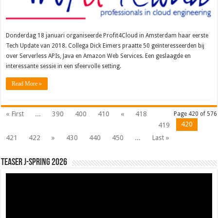
Donderdag 18 januari organiseerde Profit4Cloud in Amsterdam haar eerste
Tech Update van 2018. Collega Dick Eimers praatte 50 geïnteresseerden bij
over Serverless APIs, Java en Amazon Web Services. Een geslaagde en
interessante sessie in een sfeervolle setting.
Read More »
« First
...
390
400
410
«
418
Page 420 of 576
420
419
421
422
»
430
440
450
...
Last »
Teaser J-Spring 2026