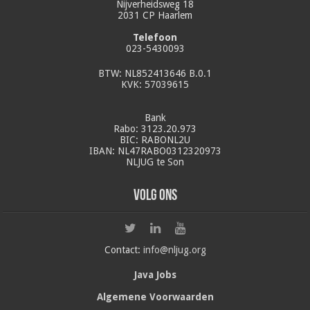
Nijverheidsweg 18
2031 CP Haarlem
Telefoon
023-5430093
BTW: NL852413646 B.0.1
KVK: 57039615
Bank
Rabo: 3123.20.973
BIC: RABONL2U
IBAN: NL47RABO0312320973
NLJUG te Son
Volg ons
Contact:
info@nljug.org
Java Jobs
Algemene Voorwaarden