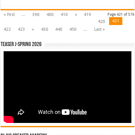
« First
...
390
400
410
«
419
Page 421 of 576
421
420
422
423
»
430
440
450
...
Last »
Teaser J-Spring 2026