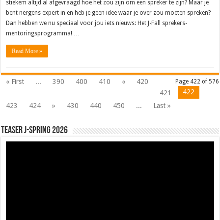
stiekem altijd al afgevraagd hoe het zou zijn om een spreker te zijn? Maar je
bent nergens expert in en heb je geen idee waar je over zou moeten spreken?
Dan hebben we nu speciaal voor jou iets nieuws: Het J-Fall sprekers-
mentoringsprogramma! …
Read More »
« First
...
390
400
410
«
420
Page 422 of 576
422
421
423
424
»
430
440
450
...
Last »
Teaser J-Spring 2026