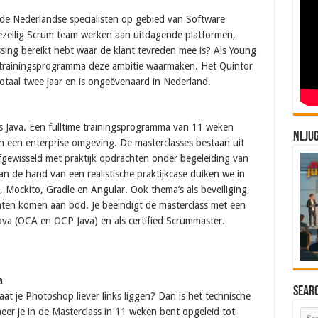
de Nederlandse specialisten op gebied van Software
ezellig Scrum team werken aan uitdagende platformen,
ossing bereikt hebt waar de klant tevreden mee is? Als Young
f trainingsprogramma deze ambitie waarmaken. Het Quintor
taal twee jaar en is ongeëvenaard in Nederland.
 Java. Een fulltime trainingsprogramma van 11 weken
NLJU
in een enterprise omgeving. De masterclasses bestaan uit
fgewisseld met praktijk opdrachten onder begeleiding van
an de hand van een realistische praktijkcase duiken we in
, Mockito, Gradle en Angular. Ook thema’s als beveiliging,
raten komen aan bod. Je beëindigt de masterclass met een
Java (OCA en OCP Java) en als certified Scrummaster.
a
Sear
aat je Photoshop liever links liggen? Dan is het technische
er je in de Masterclass in 11 weken bent opgeleid tot