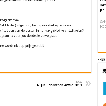
t gecertificeerd in het kanban proces.
Kam
[€5
 Programma?
Soft
/of Master) afgerond, heb jij een sterke passie voor
[€6
lf tot een van de besten in het vakgebied te ontwikkelen?
ogramma voor jou de ideale vervolgstap!
re wordt niet op prijs gesteld!
Kenn
Next
NLJUG Innovation Award 2019