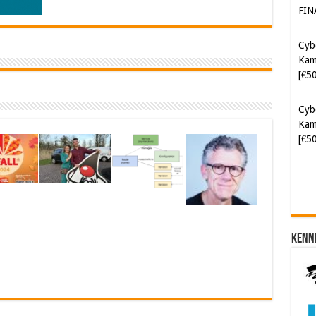
FIN
Cyb
Kam
[€5
Cyb
Kam
[€5
Kenn