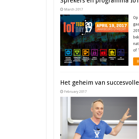
Sprekers en programma IoT
March 2017
Op 
gaa
201
bek
nat
of 
R
Het geheim van succesvoll
February 2017