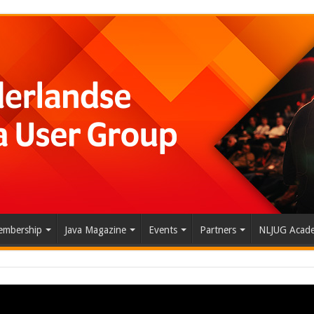
mbership
Java Magazine
Events
Partners
NLJUG Acad