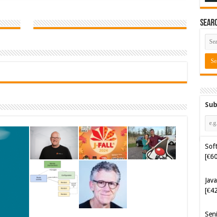
Sear
Sub
Soft
[€6
Java
[€4
Sen