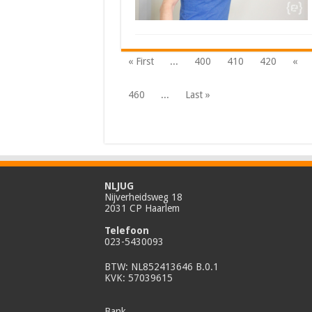
« First
...
400
410
420
«
460
...
Last »
NLJUG
Nijverheidsweg 18
2031 CP Haarlem
Telefoon
023-5430093
BTW: NL852413646 B.0.1
KVK: 57039615
Bank