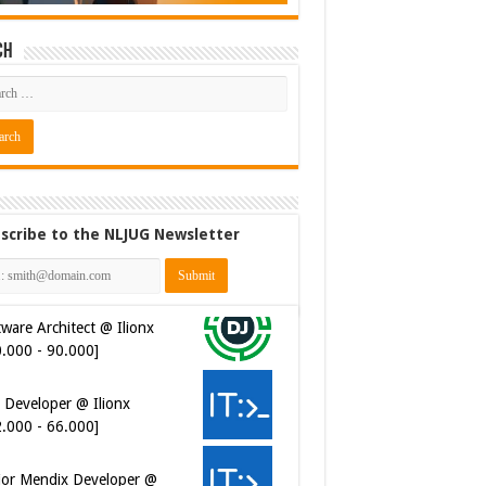
ch
scribe to the NLJUG Newsletter
ware Architect @ Ilionx
0.000 - 90.000]
 Developer @ Ilionx
2.000 - 66.000]
ior Mendix Developer @