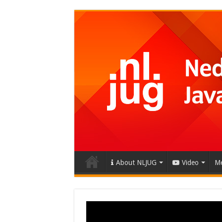
About NLJUG
Video
Me