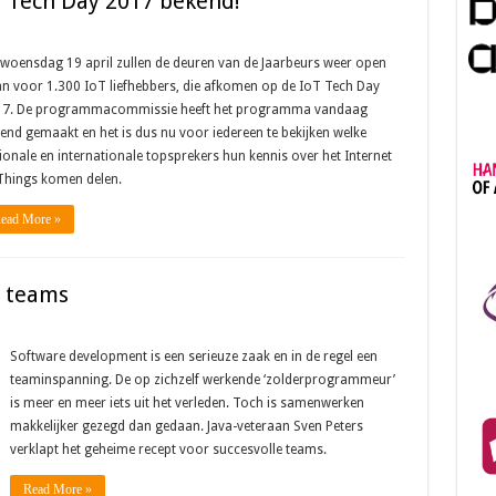
 Tech Day 2017 bekend!
woensdag 19 april zullen de deuren van de Jaarbeurs weer open
n voor 1.300 IoT liefhebbers, die afkomen op de IoT Tech Day
7. De programmacommissie heeft het programma vandaag
end gemaakt en het is dus nu voor iedereen te bekijken welke
ionale en internationale topsprekers hun kennis over het Internet
Things komen delen.
ead More »
e teams
Software development is een serieuze zaak en in de regel een
teaminspanning. De op zichzelf werkende ‘zolderprogrammeur’
is meer en meer iets uit het verleden. Toch is samenwerken
makkelijker gezegd dan gedaan. Java-veteraan Sven Peters
verklapt het geheime recept voor succesvolle teams.
Read More »