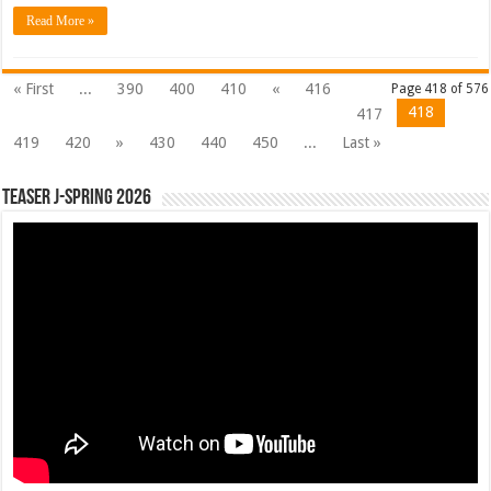
Read More »
« First
...
390
400
410
«
416
Page 418 of 576
418
417
419
420
»
430
440
450
...
Last »
Teaser J-Spring 2026