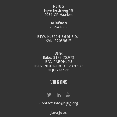
NLJUG
Nijverheidsweg 18
2031 CP Haarlem
Telefoon
023-5430093
BTW: NL852413646 B.0.1
KVK: 57039615
Bank
Rabo: 3123.20.973
BIC: RABONL2U
IBAN: NL47RABO0312320973
NLJUG te Son
Volg ons
Contact:
info@nljug.org
Java Jobs